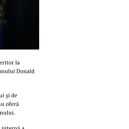
eritor la
canului Donald
i și de
nu oferă
inului.
a internă a