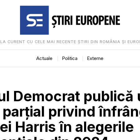
I LA CURENT CU CELE MAI RECENTE ȘTIRI DIN ROMÂNIA ȘI EURO
Actuale
Politica
Externe
ul Democrat publică
 parțial privind înfrâ
i Harris în alegerile