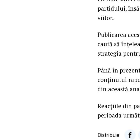
partidului, îns
viitor.
Publicarea aces
caută să înțelea
strategia pentr
Până în prezent
conținutul rapo
din această ana
Reacțiile din pa
perioada următo
Distribuie