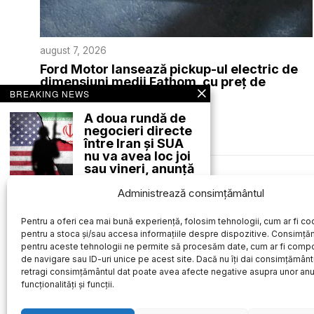
august 7, 2026
Ford Motor lansează pickup-ul electric de
dimensiuni medii Fathom, cu preț de
pornire de 28.350 de dolari
BREAKING NEWS
EXTERNE
A doua rundă de
negocieri directe
între Iran și SUA
nu va avea loc joi
sau vineri, anunță
o sursă oficială
Des
Administrează consimțământul
A doua rundă de
negocieri directe între
Iran și Statele
Pentru a oferi cea mai bună experiență, folosim tehnologii, cum ar fi coo
pentru a stoca și/sau accesa informațiile despre dispozitive. Consimță
12 angajați ai unui
pentru aceste tehnologii ne permite să procesăm date, cum ar fi comp
spital olandez au
de navigare sau ID-uri unice pe acest site. Dacă nu îți dai consimțământu
fost plasați în
retragi consimțământul dat poate avea afecte negative asupra unor an
carantină după
funcționalități și funcții.
expunerea la
hantavirus de pe