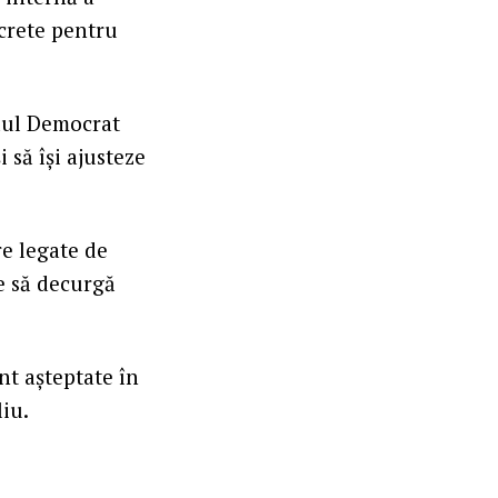
crete pentru
idul Democrat
 să își ajusteze
e legate de
e să decurgă
nt așteptate în
iu.