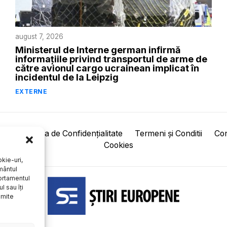
august 7, 2026
Ministerul de Interne german infirmă
informațiile privind transportul de arme de
către avionul cargo ucrainean implicat în
incidentul de la Leipzig
EXTERNE
pre
Politica de Confidențialitate
Termeni și Conditii
Con
Cookies
kie-uri,
mântul
ortamentul
l sau îți
umite