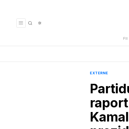
FI
EXTERNE
Partid
raport
Kamale