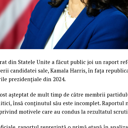
t din Statele Unite a făcut public joi un raport ref
erii candidatei sale, Kamala Harris, în fața republi
ile prezidențiale din 2024.
st așteptat de mult timp de către membrii partidulu
litici, însă conținutul său este incomplet. Raportul 
 privind motivele care au condus la rezultatul scrut
oficiale, raportul reprezintă o primă etapă în analiz