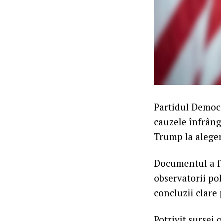
Partidul Democra
cauzele înfrâng
Trump la aleger
Documentul a fo
observatorii po
concluzii clare
Potrivit sursei 