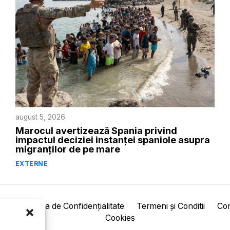
august 5, 2026
Marocul avertizează Spania privind
impactul deciziei instanței spaniole asupra
migranților de pe mare
EXTERNE
pre
Politica de Confidențialitate
Termeni și Conditii
Con
Cookies