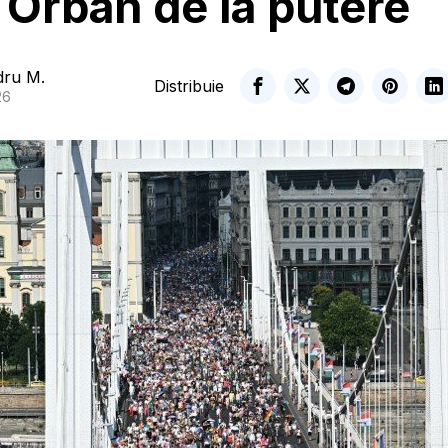
 Orban de la putere
dru M.
Distribuie
26