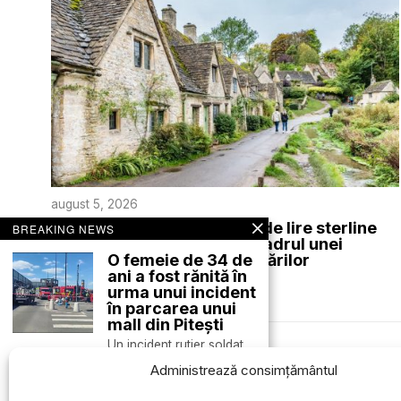
august 5, 2026
Amenzi de până la 45.000 de lire sterline
BREAKING NEWS
aplicate în satul Bibury în cadrul unei
campanii de control al parcărilor
O femeie de 34 de
ani a fost rănită în
EXTERNE
urma unui incident
în parcarea unui
mall din Pitești
Un incident rutier soldat
Des
cu rănirea unei femei a
Administrează consimțământul
avut