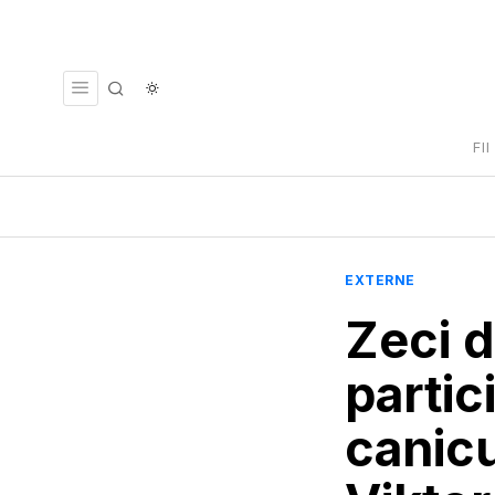
FI
EXTERNE
Zeci d
partic
canicu