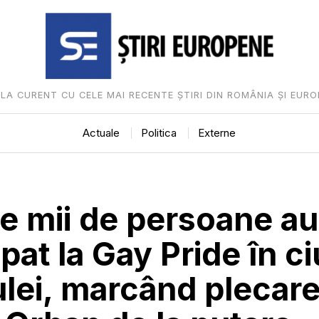
I LA CURENT CU CELE MAI RECENTE ȘTIRI DIN ROMÂNIA ȘI EURO
Actuale
Politica
Externe
e mii de persoane au
ipat la Gay Pride în c
lei, marcând plecare