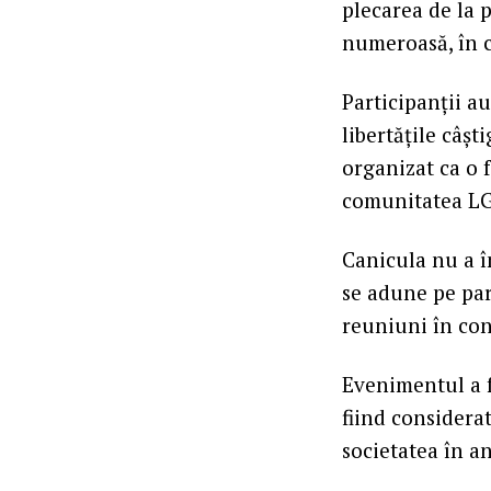
plecarea de la 
numeroasă, în c
Participanții a
libertățile câșt
organizat ca o f
comunitatea L
Canicula nu a î
se adune pe par
reuniuni în cont
Evenimentul a fo
fiind consider
societatea în a