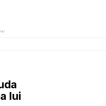
PA!
iuda
a lui