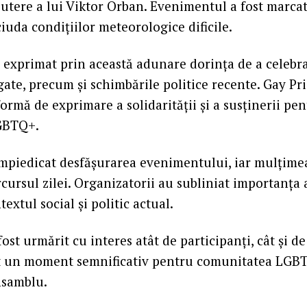
putere a lui Viktor Orban. Evenimentul a fost marca
iuda condițiilor meteorologice dificile.
u exprimat prin această adunare dorința de a celebra
igate, precum și schimbările politice recente. Gay Pri
ormă de exprimare a solidarității și a susținerii pe
GBTQ+.
mpiedicat desfășurarea evenimentului, iar mulțime
cursul zilei. Organizatorii au subliniat importanța 
extul social și politic actual.
st urmărit cu interes atât de participanți, cât și de
at un moment semnificativ pentru comunitatea LGBT
nsamblu.