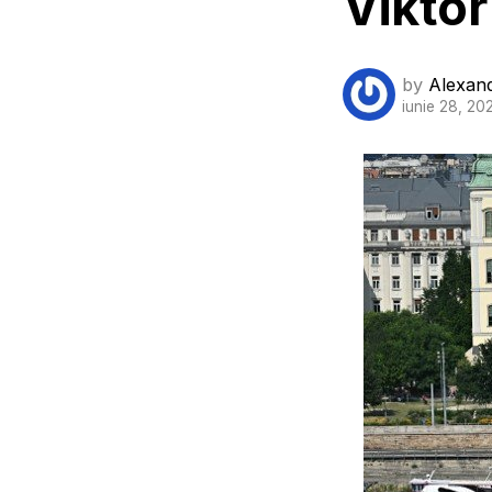
Viktor
by
Alexan
iunie 28, 20