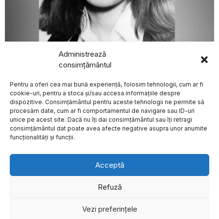
Administrează
august 4, 2026
consimțământul
BREAKING NEWS
Poliția britanică reia ancheta în cazul dispariției unei
adolescente după 47 de ani și solicită sprijinul publicului
Pentru a oferi cea mai bună experiență, folosim tehnologii, cum ar fi
Intervenție a
EXTERNE
polițiștilor rutieri
cookie-uri, pentru a stoca și/sau accesa informațiile despre
pentru salvarea unui
dispozitive. Consimțământul pentru aceste tehnologii ne permite să
tânăr care s-a
procesăm date, cum ar fi comportamentul de navigare sau ID-uri
autoincendiat
unice pe acest site. Dacă nu îți dai consimțământul sau îți retragi
Despre
Politica de Confidențialitate
Termeni și Conditii
Contact
Marți seară, polițiștii de la
consimțământul dat poate avea afecte negative asupra unor anumite
Cookies
Serviciul Rutier au
funcționalități și funcții.
intervenit pentru
Bilanțul cutremurelor
din Venezuela
Acceptă
depășește 1.900 de
morți, zeci de mii de
persoane sunt date
Refuză
dispărute
La o săptămână de la
Vezi preferințele
©
2026
- Toate drepturile sunt rezervate.
cele două cutremure
puternice care