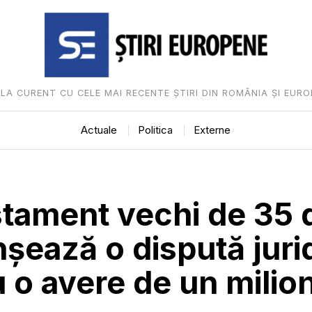
I LA CURENT CU CELE MAI RECENTE ȘTIRI DIN ROMÂNIA ȘI EURO
Actuale
Politica
Externe
tament vechi de 35 
șează o dispută juri
 o avere de un milio