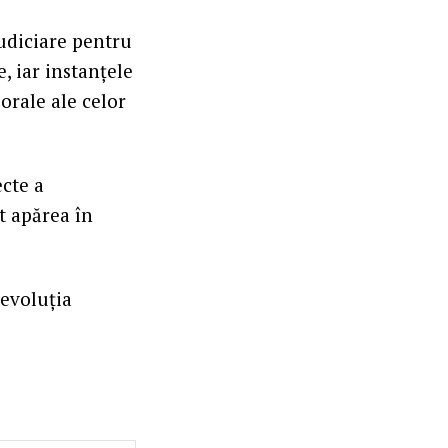
judiciare pentru
e, iar instanțele
orale ale celor
ecte a
t apărea în
 evoluția