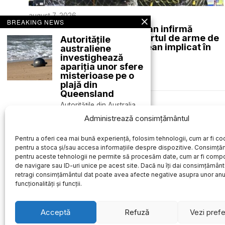
august 7, 2026
BREAKING NEWS
Ministerul de Interne german infirmă
informațiile privind transportul de arme de
Autoritățile
către avionul cargo ucrainean implicat în
australiene
incidentul de la Leipzig
investighează
apariția unor sfere
EXTERNE
misterioase pe o
plajă din
Queensland
Autoritățile din Australia
Des
au demarat o anchetă
Administrează consimțământul
pentru a stabili
O statuie satirică a
Pentru a oferi cea mai bună experiență, folosim tehnologii, cum ar fi coo
președintelui
pentru a stoca și/sau accesa informațiile despre dispozitive. Consimță
Donald Trump a
pentru aceste tehnologii ne permite să procesăm date, cum ar fi comp
fost amplasată pe
de navigare sau ID-uri unice pe acest site. Dacă nu îți dai consimțământu
National Mall din
retragi consimțământul dat poate avea afecte negative asupra unor an
Washington ca
funcționalități și funcții.
formă de protest
O statuie satirică care îl
înfățișează pe
Acceptă
Refuză
Vezi prefe
președintele american