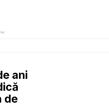
PA!
de ani
dică
n de