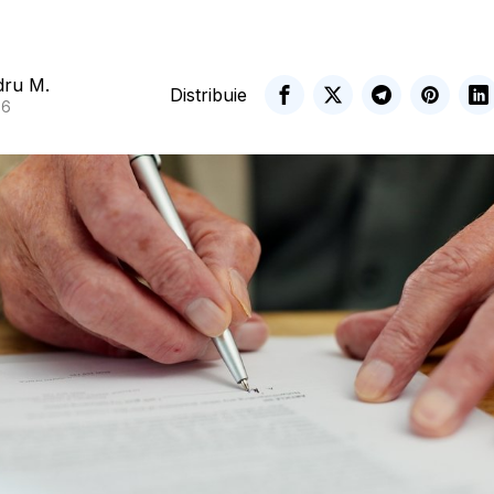
dru M.
Distribuie
26