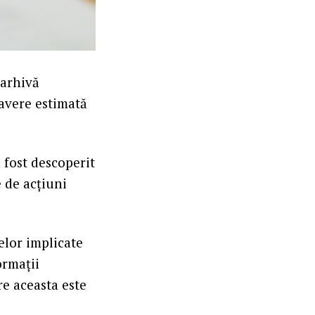
 arhivă
 avere estimată
 fost descoperit
e de acțiuni
elor implicate
ormații
e aceasta este