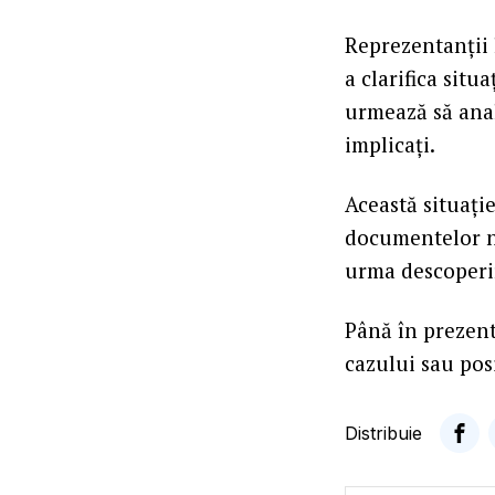
Reprezentanții 
a clarifica situ
urmează să anal
implicați.
Această situație
documentelor no
urma descoperir
Până în prezent
cazului sau pos
Distribuie