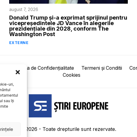
august 7, 2026
Donald Trump și-a exprimat sprijinul pentru
vicepreședintele JD Vance în alegerile
prezidențiale din 2028, conform The
Washington Post
EXTERNE
pre
Politica de Confidențialitate
Termeni și Conditii
Con
Cookies
kie-uri,
mântul
ortamentul
l sau îți
umite
©
2026
- Toate drepturile sunt rezervate.
rințele