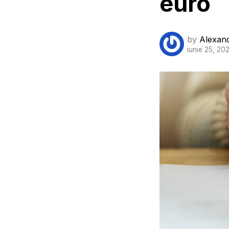
euro
by
Alexan
iunie 25, 20