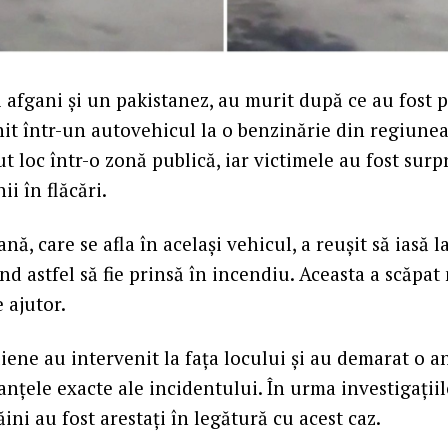
i afgani și un pakistanez, au murit după ce au fost p
it într-un autovehicul la o benzinărie din regiunea C
t loc într-o zonă publică, iar victimele au fost surp
ii în flăcări.
nă, care se afla în același vehicul, a reușit să iasă l
nd astfel să fie prinsă în incendiu. Aceasta a scăpat
e ajutor.
aliene au intervenit la fața locului și au demarat o 
anțele exacte ale incidentului. În urma investigații
ăini au fost arestați în legătură cu acest caz.