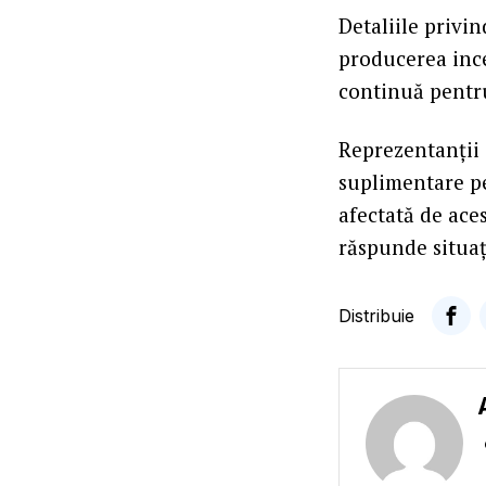
Detaliile privin
producerea ince
continuă pentru
Reprezentanții 
suplimentare p
afectată de aces
răspunde situaț
Distribuie