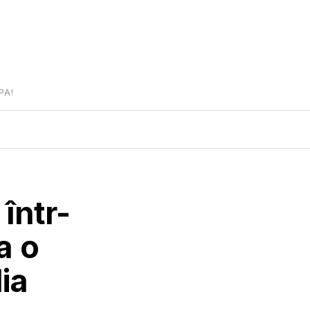
PA!
 într-
a o
ia