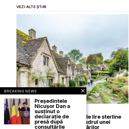
VEZI ALTE ȘTIRI
BREAKING NEWS
Președintele
Nicușor Dan a
august 5, 2026
susținut o
declarație de
Amenzi de până la 45.000 de lire sterline
presă după
aplicate în satul Bibury în cadrul unei
consultările
campanii de control al parcărilor