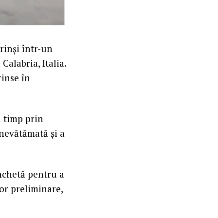
rinși într-un
alabria, Italia.
rinse în
a timp prin
 nevătămată și a
anchetă pentru a
lor preliminare,