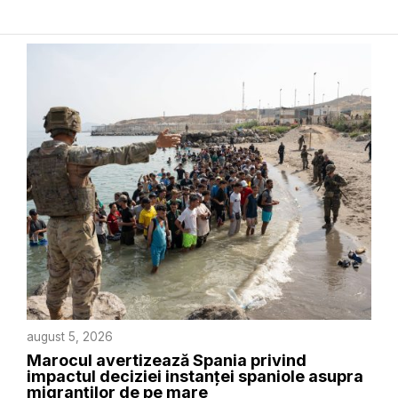
august 5, 2026
Marocul avertizează Spania privind
impactul deciziei instanței spaniole asupra
migranților de pe mare