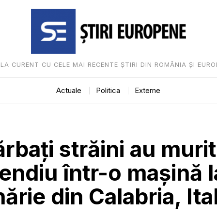
I LA CURENT CU CELE MAI RECENTE ȘTIRI DIN ROMÂNIA ȘI EURO
Actuale
Politica
Externe
ărbați străini au murit
endiu într-o mașină l
ărie din Calabria, Ital