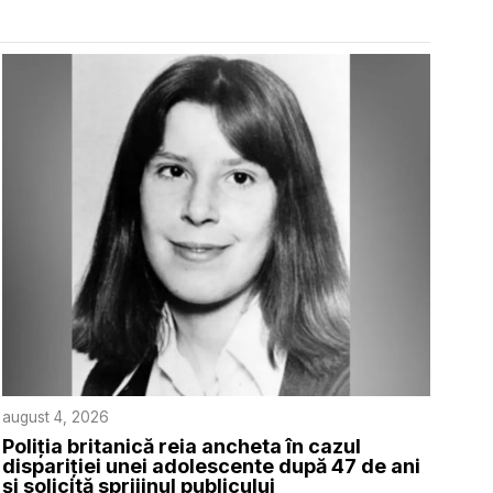
august 4, 2026
Poliția britanică reia ancheta în cazul
dispariției unei adolescente după 47 de ani
și solicită sprijinul publicului