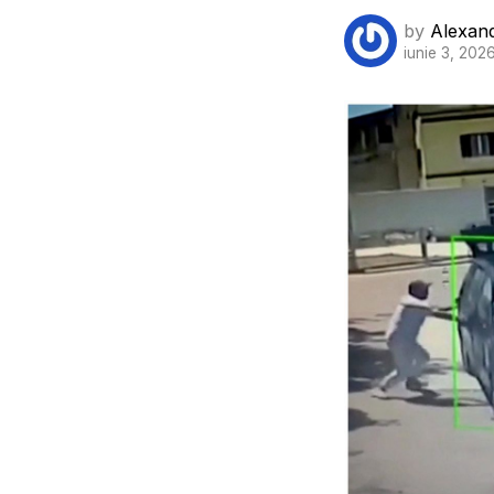
by
Alexan
iunie 3, 202