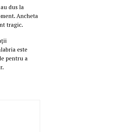
 au dus la
moment. Ancheta
nt tragic.
ții
labria este
ile pentru a
r.