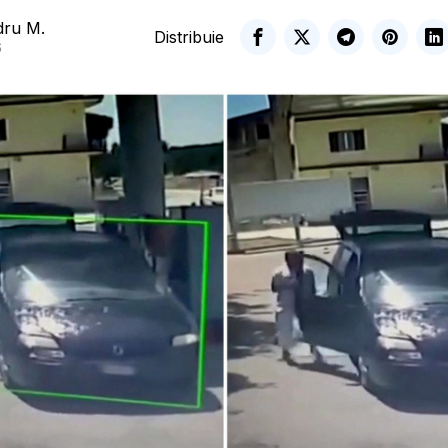
dru M.
Distribuie
6