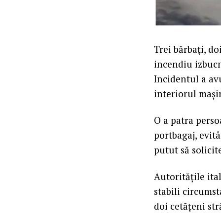
Trei bărbați, do
incendiu izbucn
Incidentul a avu
interiorul mașin
O a patra persoa
portbagaj, evitâ
putut să solicit
Autoritățile it
stabili circumst
doi cetățeni str