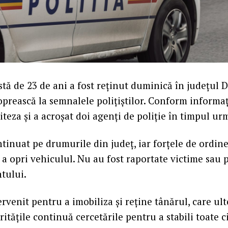
stă de 23 de ani a fost reținut duminică în județul
oprească la semnalele polițiștilor. Conform informați
iteza și a acroșat doi agenți de poliție în timpul urm
tinuat pe drumurile din județ, iar forțele de ordine
a opri vehiculul. Nu au fost raportate victime sau 
tului.
tervenit pentru a imobiliza și reține tânărul, care ult
ritățile continuă cercetările pentru a stabili toate 