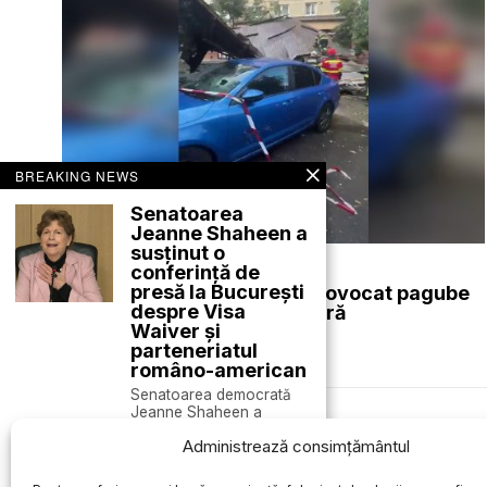
BREAKING NEWS
Senatoarea
Jeanne Shaheen a
susținut o
august 8, 2026
conferință de
presă la București
Furtuna de vineri seară a provocat pagube
despre Visa
în mai multe localități din țară
Waiver și
ACTUALE
parteneriatul
româno-american
Senatoarea democrată
Jeanne Shaheen a
susținut luni, la București,
Des
Administrează consimțământul
o
Armata americană