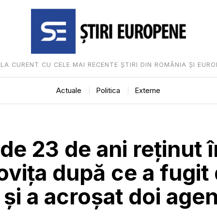
I LA CURENT CU CELE MAI RECENTE ȘTIRI DIN ROMÂNIA ȘI EURO
Actuale
Politica
Externe
de 23 de ani reținut î
ița după ce a fugit
e și a acroșat doi agen