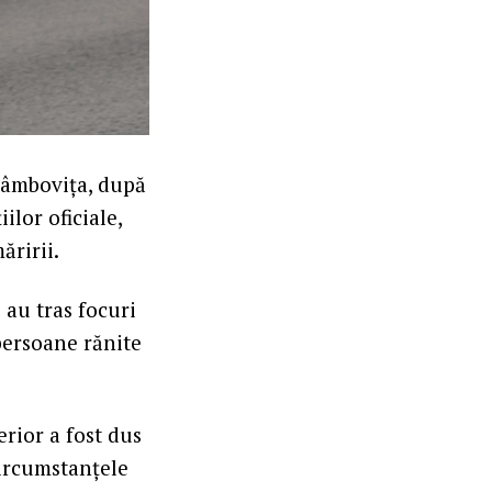
 Dâmbovița, după
ilor oficiale,
ăririi.
 au tras focuri
persoane rănite
erior a fost dus
circumstanțele