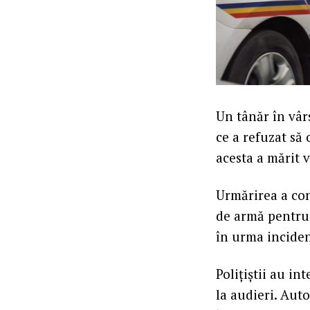
Un tânăr în vâr
ce a refuzat să 
acesta a mărit v
Urmărirea a con
de armă pentru 
în urma inciden
Polițiștii au in
la audieri. Auto