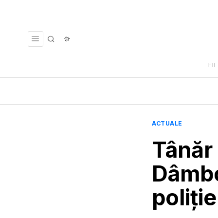
FI
ACTUALE
Tânăr 
Dâmbov
poliți