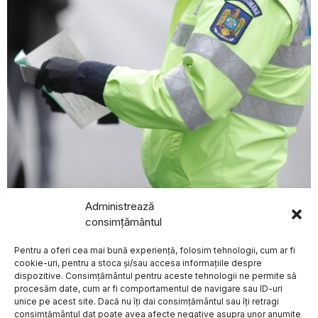
august 4, 2026
Administrează
Curtea de Apel București suspendă aplicarea măsurii
consimțământul
BREAKING NEWS
de suspendare a permisului pentru neplata amenzilor
de circulație
Pentru a oferi cea mai bună experiență, folosim tehnologii, cum ar fi
Premierul Ilie Bolojan
ACTUALE
așteaptă o decizie a
cookie-uri, pentru a stoca și/sau accesa informațiile despre
Curții Constituționale
dispozitive. Consimțământul pentru aceste tehnologii ne permite să
privind reforma
procesăm date, cum ar fi comportamentul de navigare sau ID-uri
pensiilor
unice pe acest site. Dacă nu îți dai consimțământul sau îți retragi
magistraților
Despre
Politica de Confidențialitate
Termeni și Conditii
Contact
consimțământul dat poate avea afecte negative asupra unor anumite