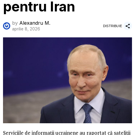
pentru Iran
by
Alexandru M.
DISTRIBUIE
aprilie 8, 2026
Serviciile de informații ucrainene au raportat că sateliții