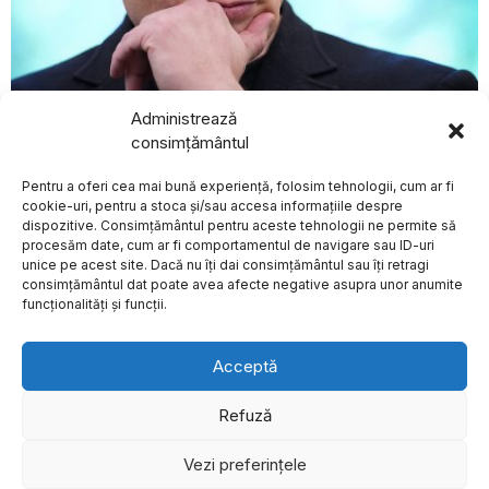
Administrează
august 8, 2026
BREAKING NEWS
consimțământul
Elon Musk nu permite utilizarea rețelei Starlink pentru
atacuri asupra teritoriului rus, conform „The Atlantic”
Un șofer de 37 de ani
Pentru a oferi cea mai bună experiență, folosim tehnologii, cum ar fi
reținut pentru
EXTERNE
conducere sub
cookie-uri, pentru a stoca și/sau accesa informațiile despre
influența alcoolului,
dispozitive. Consimțământul pentru aceste tehnologii ne permite să
cu o alcoolemie de
procesăm date, cum ar fi comportamentul de navigare sau ID-uri
3,23 g/l
unice pe acest site. Dacă nu îți dai consimțământul sau îți retragi
Despre
Politica de Confidențialitate
Termeni și Conditii
Contact
Un bărbat în vârstă de 37
consimțământul dat poate avea afecte negative asupra unor anumite
Cookies
de ani a fost
funcționalități și funcții.
Alexandra
Căpitănescu și trupa
ei se întorc în țară
Acceptă
după obținerea
locului trei la
Eurovision cu un
Refuză
punctaj record
Alexandra Căpitănescu și
Vezi preferințele
©
2026
- Toate drepturile sunt rezervate.
trupa sa au revenit în țară
după