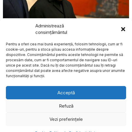
Administrează
BREAKING NEWS
august 8, 2026
consimțământul
Premierul Belgiei,
Președintele Ucrainei a discutat la Belgrad despre
Bart De Wever,
scepticismul Serbiei privind aderarea la UE
Pentru a oferi cea mai bună experiență, folosim tehnologii, cum ar fi
critică Franța și
EXTERNE
Germania pentru
cookie-uri, pentru a stoca și/sau accesa informațiile despre
lipsa unui acord
dispozitive. Consimțământul pentru aceste tehnologii ne permite să
privind noul avion de
procesăm date, cum ar fi comportamentul de navigare sau ID-uri
luptă european
unice pe acest site. Dacă nu îți dai consimțământul sau îți retragi
Despre
Politica de Confidențialitate
Termeni și Conditii
Contact
Premierul Belgiei, Bart De
consimțământul dat poate avea afecte negative asupra unor anumite
Cookies
Wever, a exprimat critici
funcționalități și funcții.
dure la
Blocul Național
Sindical cere
Acceptă
retragerea
proiectului noii legi a
salarizării în sectorul
Refuză
public
Blocul Național Sindical
Vezi preferințele
©
2026
- Toate drepturile sunt rezervate.
(BNS) a transmis o
solicitare oficială pentru