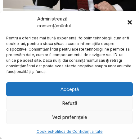
Administrează
BREAKING NEWS
august 9, 2026
consimțământul
Serviciile de informații americane avertizează asupra
Candidații pentru
unui posibil atac limitat al Rusiei asupra unui stat NATO
funcția de consilier la
Pentru a oferi cea mai bună experiență, folosim tehnologii, cum ar fi
Curtea de Conturi
EXTERNE
audiați în comisiile
cookie-uri, pentru a stoca și/sau accesa informațiile despre
parlamentare de
dispozitive. Consimțământul pentru aceste tehnologii ne permite să
buget-finanțe
procesăm date, cum ar fi comportamentul de navigare sau ID-uri
Luni, 9 martie, candidații
unice pe acest site. Dacă nu îți dai consimțământul sau îți retragi
Despre
Politica de Confidențialitate
Termeni și Conditii
Contact
înscriși pentru ocuparea
consimțământul dat poate avea afecte negative asupra unor anumite
Cookies
funcției de consilier
funcționalități și funcții.
Șeful Pentagonului
face declarații
controversate
Acceptă
despre criticii lui
Donald Trump și
citează un film în loc
Refuză
de un verset biblic
Șeful Pentagonului a
Vezi preferințele
©
2026
- Toate drepturile sunt rezervate.
făcut recent o declarație
care a atras
Cookies
Politica de Confidențialitate