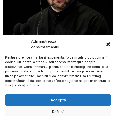
Administrează
august 6, 2026
consimțământul
BREAKING NEWS
Președintele Volodimir Zelenski va efectua prima vizită
în Serbia de la începutul invaziei ruse în Ucraina
Pentru a oferi cea mai bună experiență, folosim tehnologii, cum ar fi
Donald Trump critică
EXTERNE
aliații pentru lipsa de
cookie-uri, pentru a stoca și/sau accesa informațiile despre
sprijin în
dispozitive. Consimțământul pentru aceste tehnologii ne permite să
redeschiderea
procesăm date, cum ar fi comportamentul de navigare sau ID-uri
Strâmtorii Hormuz
unice pe acest site. Dacă nu îți dai consimțământul sau îți retragi
Despre
Politica de Confidențialitate
Termeni și Conditii
Contact
Fostul președinte al
consimțământul dat poate avea afecte negative asupra unor anumite
Cookies
Statelor Unite, Donald
funcționalități și funcții.
Trump, și-a exprimat
nemulțumirea
Alina Gorghiu anunță
Acceptă
că guvernul propus
de Adrian Veștea va
include cinci
Refuză
portofolii pentru PNL