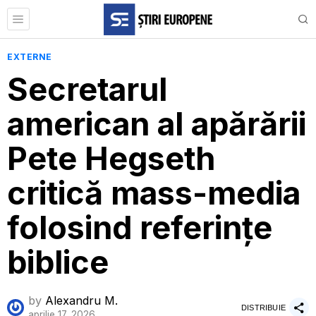
EXTERNE
Secretarul
american al apărării
Pete Hegseth
critică mass-media
folosind referințe
biblice
by
Alexandru M.
DISTRIBUIE
aprilie 17, 2026