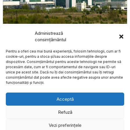
august 7, 2026
Administrează
Nivelul scăzut al Dunării afectează producția centralei
nucleare de la Cernavodă, în timp ce centrala Kozlodui
consimțământul
din Bulgaria funcționează normal și înregistrează
exporturi record de electricitate
BREAKING NEWS
Pentru a oferi cea mai bună experiență, folosim tehnologii, cum ar fi
EXTERNE
cookie-uri, pentru a stoca și/sau accesa informațiile despre
Donald Trump publică
dispozitive. Consimțământul pentru aceste tehnologii ne permite să
11 mesaje pe Truth
procesăm date, cum ar fi comportamentul de navigare sau ID-uri
Social în mai puțin de
unice pe acest site. Dacă nu îți dai consimțământul sau îți retragi
o oră
Despre
Politica de Confidențialitate
Termeni și Conditii
Contact
consimțământul dat poate avea afecte negative asupra unor anumite
Cookies
Președintele american
funcționalități și funcții.
Donald Trump a fost activ
luni pe rețeaua
Accident rutier cu
Acceptă
patru vehicule și
zece persoane
implicate pe DN1, în
Refuză
județul Sibiu
Un accident rutier în care
Vezi preferințele
©
2026
- Toate drepturile sunt rezervate.
au fost implicate patru