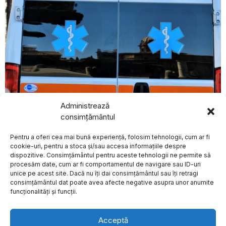
august 10, 2026
Administrează
Bărbat de 73 de ani din Italia, arestat la domiciliu pentru
consimțământul
tentativă de omor după ce a intrat cu mașina într-un
BREAKING NEWS
grup de bicicliști la Lanzo Torinese
Pentru a oferi cea mai bună experiență, folosim tehnologii, cum ar fi
EXTERNE
O femeie din SUA a
cookie-uri, pentru a stoca și/sau accesa informațiile despre
intrat în Cartea
dispozitive. Consimțământul pentru aceste tehnologii ne permite să
Recordurilor pentru
procesăm date, cum ar fi comportamentul de navigare sau ID-uri
cele mai multe
unice pe acest site. Dacă nu îți dai consimțământul sau îți retragi
tatuaje cu rechini
Despre
Politica de Confidențialitate
Termeni și Conditii
Contact
consimțământul dat poate avea afecte negative asupra unor anumite
Cookies
O femeie din Statele Unite
funcționalități și funcții.
ale Americii a fost inclusă
CNIR a emis ordinul
pentru începerea
Acceptă