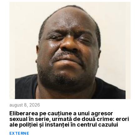
august 8, 2026
Eliberarea pe cauțiune a unui agresor
sexual în serie, urmată de două crime: erori
ale poliției și instanței în centrul cazului
EXTERNE