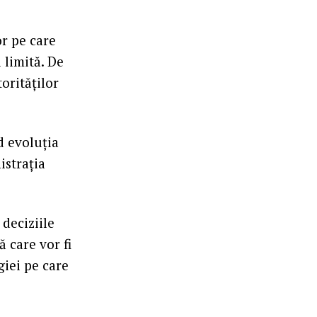
r pe care
 limită. De
orităților
d evoluția
istrația
deciziile
ă care vor fi
giei pe care