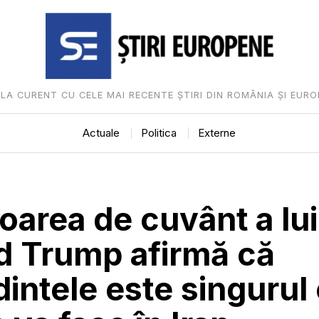
I LA CURENT CU CELE MAI RECENTE ȘTIRI DIN ROMÂNIA ȘI EURO
Actuale
Politica
Externe
oarea de cuvânt a lui
d Trump afirmă că
intele este singurul