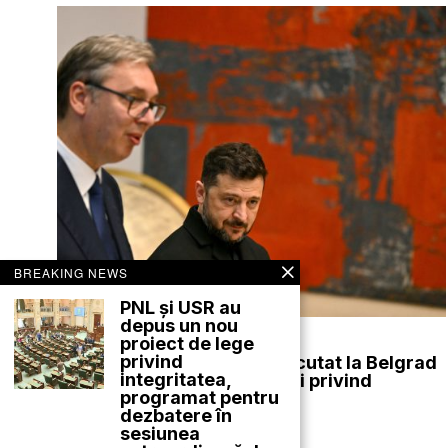
BREAKING NEWS
PNL și USR au
depus un nou
august 8, 2026
proiect de lege
privind
Președintele Ucrainei a discutat la Belgrad
integritatea,
despre scepticismul Serbiei privind
programat pentru
aderarea la UE
dezbatere în
EXTERNE
sesiunea