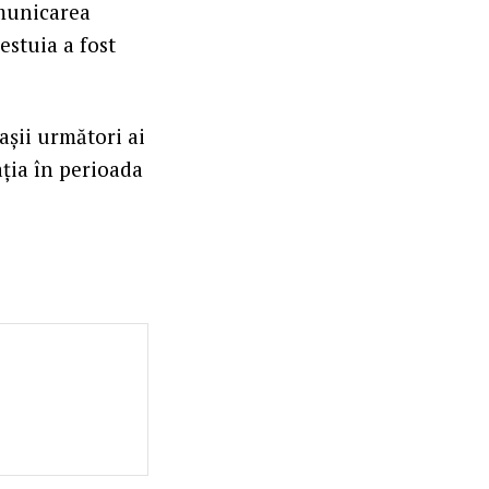
municarea
estuia a fost
așii următori ai
ația în perioada