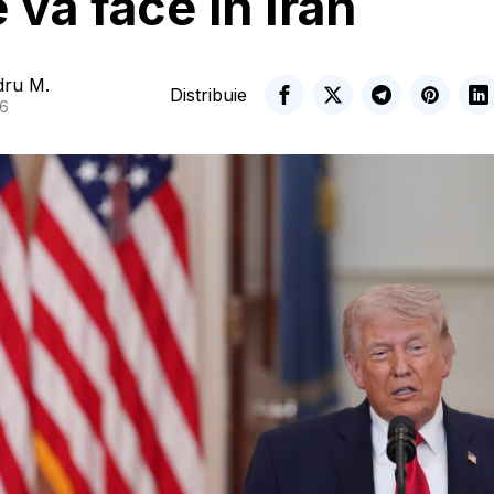
e va face în Iran
dru M.
Distribuie
26