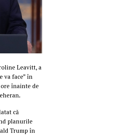
line Leavitt, a
e va face” în
 ore înainte de
Teheran.
latat că
ind planurile
nald Trump în