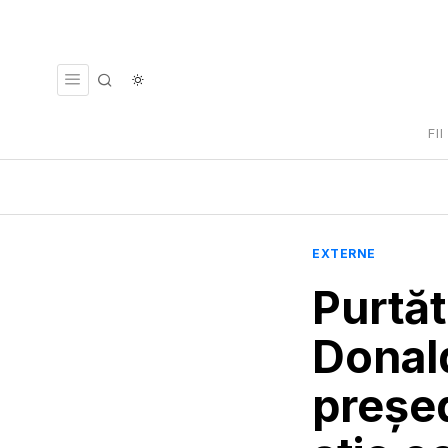
FI
EXTERNE
Purtăt
Donal
președ