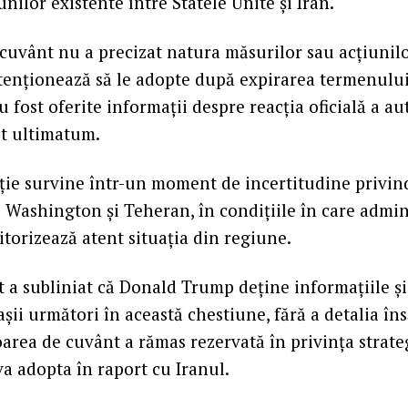
nilor existente între Statele Unite și Iran.
cuvânt nu a precizat natura măsurilor sau acțiunilo
tenționează să le adopte după expirarea termenului
fost oferite informații despre reacția oficială a aut
st ultimatum.
ție survine într-un moment de incertitudine privin
re Washington și Teheran, în condițiile în care admin
orizează atent situația din regiune.
t a subliniat că Donald Trump deține informațiile și 
așii următori în această chestiune, fără a detalia îns
oarea de cuvânt a rămas rezervată în privința strate
va adopta în raport cu Iranul.