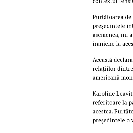
contextul tensiu
Purtătoarea de 
președintele in
asemenea, nu au 
iraniene la ace
Această declara
relațiilor dint
americană monit
Karoline Leavit
referitoare la p
acestea. Purtăt
președintele o 