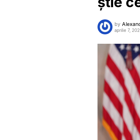
știe c
by
Alexan
aprilie 7, 20