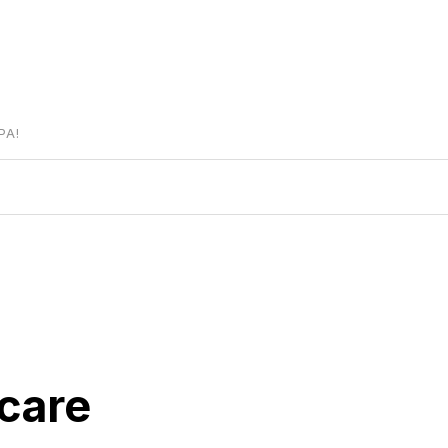
PA!
 care