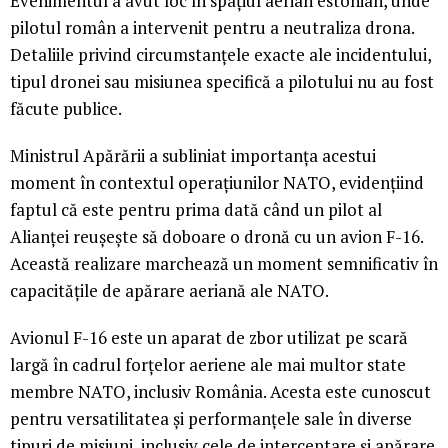
Evenimentul a avut loc în spațiul aerian estonian, unde
pilotul român a intervenit pentru a neutraliza drona.
Detaliile privind circumstanțele exacte ale incidentului,
tipul dronei sau misiunea specifică a pilotului nu au fost
făcute publice.
Ministrul Apărării a subliniat importanța acestui
moment în contextul operațiunilor NATO, evidențiind
faptul că este pentru prima dată când un pilot al
Alianței reușește să doboare o dronă cu un avion F-16.
Această realizare marchează un moment semnificativ în
capacitățile de apărare aeriană ale NATO.
Avionul F-16 este un aparat de zbor utilizat pe scară
largă în cadrul forțelor aeriene ale mai multor state
membre NATO, inclusiv România. Acesta este cunoscut
pentru versatilitatea și performanțele sale în diverse
tipuri de misiuni, inclusiv cele de interceptare și apărare