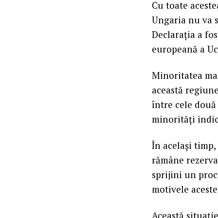
Cu toate aceste
Ungaria nu va s
Declarația a fo
europeană a Uc
Minoritatea ma
această regiune,
între cele două
minorități indi
În același timp
rămâne rezervat
sprijini un proc
motivele acestei
Această situație