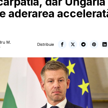
arpatia, dar Ungaria
e aderarea accelerat
dru M.
Distribuie
6