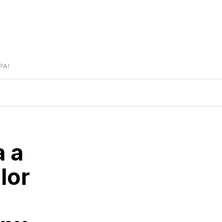
PA!
a a
lor