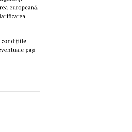
rarea europeană.
larificarea
 condițiile
eventuale pași