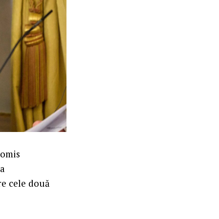
romis
ea
re cele două