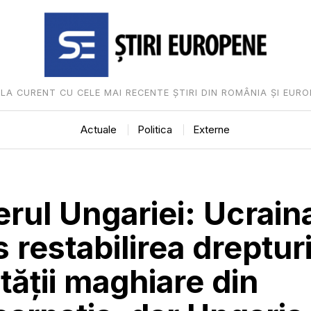
I LA CURENT CU CELE MAI RECENTE ȘTIRI DIN ROMÂNIA ȘI EURO
Actuale
Politica
Externe
rul Ungariei: Ucrain
 restabilirea drepturi
tății maghiare din