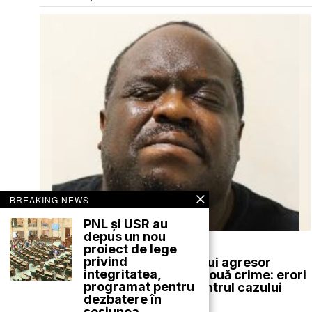
BREAKING NEWS
PNL și USR au
depus un nou
august 8, 2026
proiect de lege
privind
Eliberarea pe cauțiune a unui agresor
integritatea,
sexual în serie, urmată de două crime: erori
programat pentru
ale poliției și instanței în centrul cazului
dezbatere în
EXTERNE
sesiunea