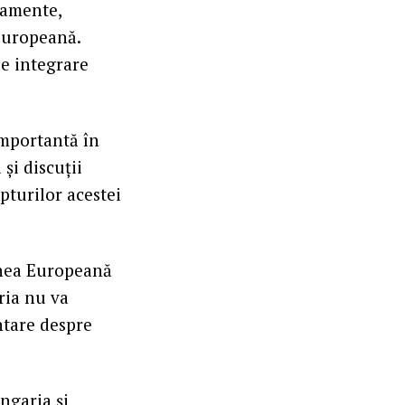
jamente,
Europeană.
de integrare
importantă în
și discuții
pturilor acestei
iunea Europeană
ria nu va
entare despre
Ungaria și