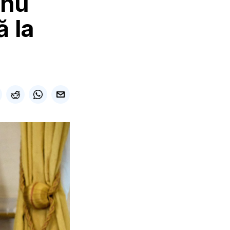
 nu
ă la