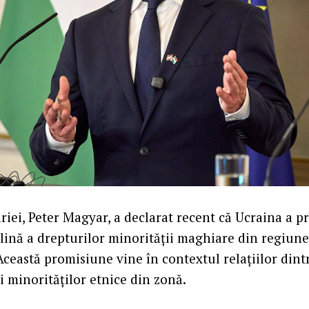
iei, Peter Magyar, a declarat recent că Ucraina a p
plină a drepturilor minorității maghiare din regiun
Această promisiune vine în contextul relațiilor dint
iei minorităților etnice din zonă.