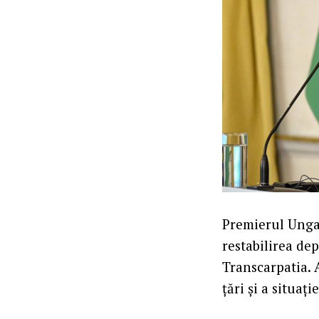
Premierul Ungar
restabilirea de
Transcarpatia. 
țări și a situaț