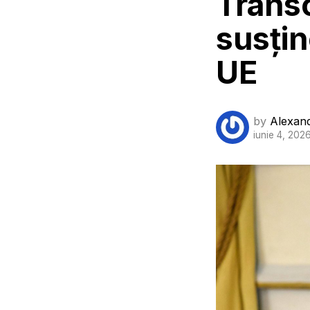
Transc
susțin
UE
by
Alexan
iunie 4, 202