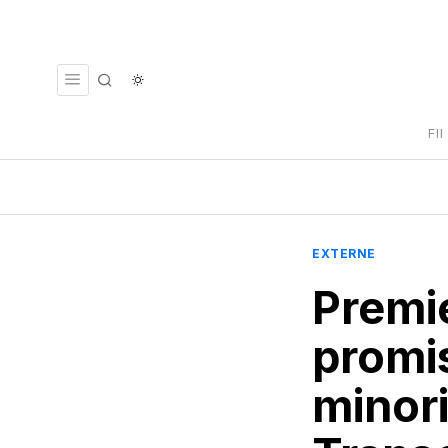
FI
EXTERNE
Premie
promis
minori