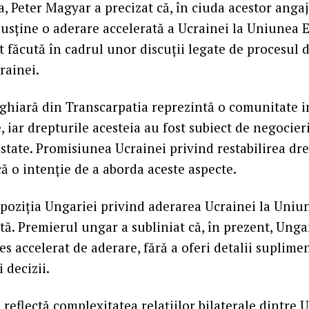
a, Peter Magyar a precizat că, în ciuda acestor anga
usține o aderare accelerată a Ucrainei la Uniunea 
st făcută în cadrul unor discuții legate de procesul 
rainei.
ghiară din Transcarpatia reprezintă o comunitate 
 iar drepturile acesteia au fost subiect de negocieri 
 state. Promisiunea Ucrainei privind restabilirea dre
că o intenție de a aborda aceste aspecte.
, poziția Ungariei privind aderarea Ucrainei la Un
ă. Premierul ungar a subliniat că, în prezent, Unga
es accelerat de aderare, fără a oferi detalii suplim
 decizii.
 reflectă complexitatea relațiilor bilaterale dintre 