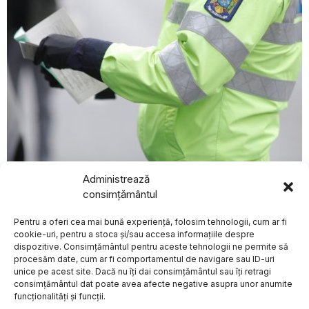
august 4, 2026
Administrează
BREAKING NEWS
Curtea de Apel București suspendă aplicarea măsurii
consimțământul
Un bărbat a fost
de suspendare a permisului pentru neplata amenzilor
arestat în Marea
de circulație
Pentru a oferi cea mai bună experiență, folosim tehnologii, cum ar fi
Britanie în legătură cu
ACTUALE
moartea fostei
cookie-uri, pentru a stoca și/sau accesa informațiile despre
deputate Ann
dispozitive. Consimțământul pentru aceste tehnologii ne permite să
Widdecombe
procesăm date, cum ar fi comportamentul de navigare sau ID-uri
Poliția britanică a anunțat
unice pe acest site. Dacă nu îți dai consimțământul sau îți retragi
Despre
Politica de Confidențialitate
Termeni și Conditii
Contact
vineri arestarea unui
consimțământul dat poate avea afecte negative asupra unor anumite
Cookies
bărbat suspectat de
funcționalități și funcții.