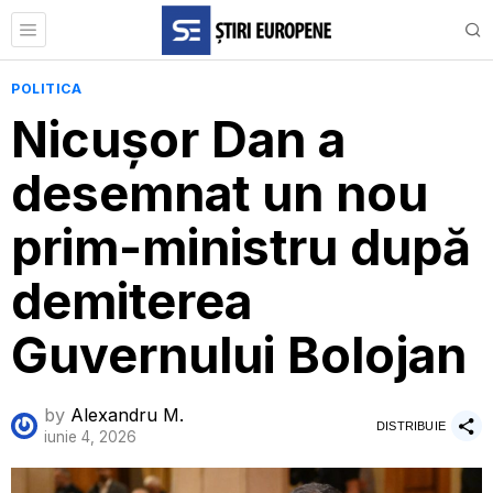
POLITICA
Nicușor Dan a
desemnat un nou
prim-ministru după
demiterea
Guvernului Bolojan
by
Alexandru M.
DISTRIBUIE
iunie 4, 2026