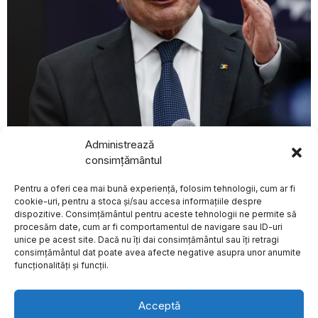
august 1, 2026
Administrează
BREAKING NEWS
Traian Băsescu: Miniștrii Energiei și premierii care au
consimțământul
Patru copii și un adult
închis capacități de producție fără înlocuire,
au murit înecați în
responsabili pentru criza energetică din România
Pentru a oferi cea mai bună experiență, folosim tehnologii, cum ar fi
lacuri și râuri din
POLITICA
județele Covasna,
cookie-uri, pentru a stoca și/sau accesa informațiile despre
Dolj și Neamț, anunță
dispozitive. Consimțământul pentru aceste tehnologii ne permite să
DSU
procesăm date, cum ar fi comportamentul de navigare sau ID-uri
Departamentul pentru
unice pe acest site. Dacă nu îți dai consimțământul sau îți retragi
Despre
Politica de Confidențialitate
Termeni și Conditii
Contact
Situaţii de Urgenţă (DSU)
consimțământul dat poate avea afecte negative asupra unor anumite
Cookies
a transmis un mesaj
funcționalități și funcții.
Calitatea apei
subterane în Europa:
niveluri ridicate de
Acceptă
poluare în mai multe