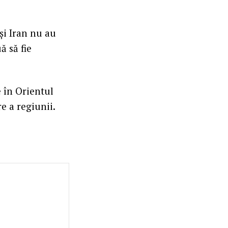
şi Iran nu au
ă să fie
e în Orientul
re a regiunii.