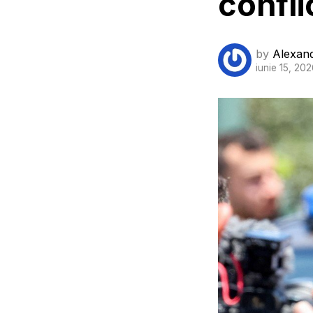
confli
by
Alexan
iunie 15, 20