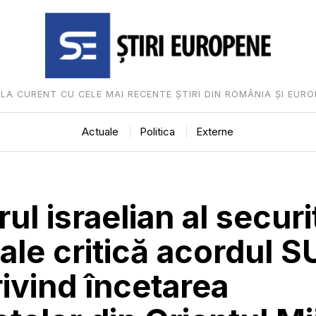
I LA CURENT CU CELE MAI RECENTE ȘTIRI DIN ROMÂNIA ȘI EURO
Actuale
Politica
Externe
ul israelian al securit
ale critică acordul S
rivind încetarea