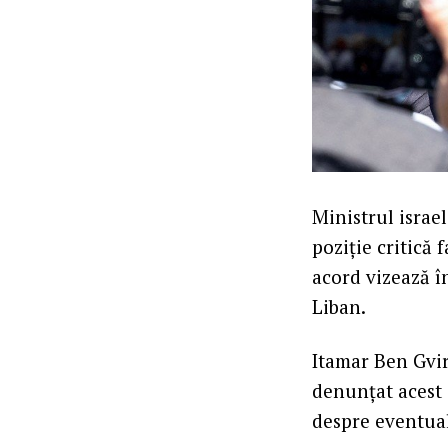
Ministrul israel
poziţie critică 
acord vizează î
Liban.
Itamar Ben Gvir
denunţat acest 
despre eventual