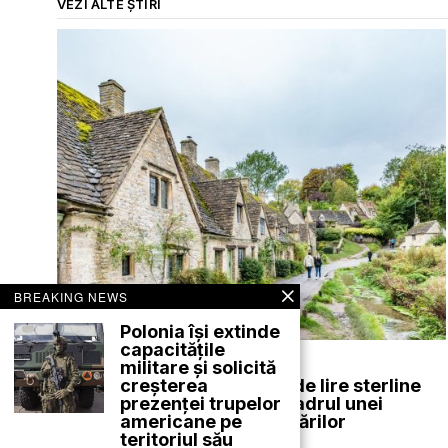
VEZI ALTE ȘTIRI
BREAKING NEWS
Polonia își extinde
capacitățile
august 5, 2026
militare și solicită
creșterea
Amenzi de până la 45.000 de lire sterline
prezenței trupelor
aplicate în satul Bibury în cadrul unei
americane pe
campanii de control al parcărilor
teritoriul său