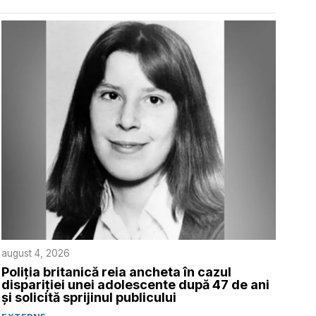
august 4, 2026
Poliția britanică reia ancheta în cazul
dispariției unei adolescente după 47 de ani
și solicită sprijinul publicului