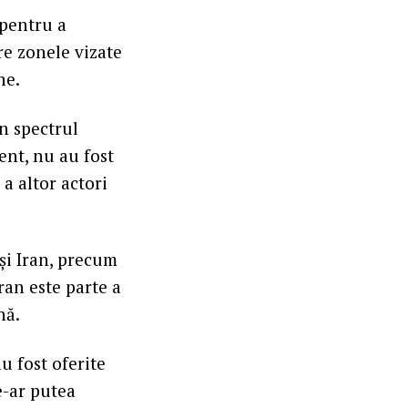
 pentru a
re zonele vizate
ne.
in spectrul
ent, nu au fost
a altor actori
 şi Iran, precum
ran este parte a
nă.
u fost oferite
e-ar putea