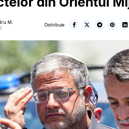
ctelor din Orientul Mi
dru M.
Distribuie
26