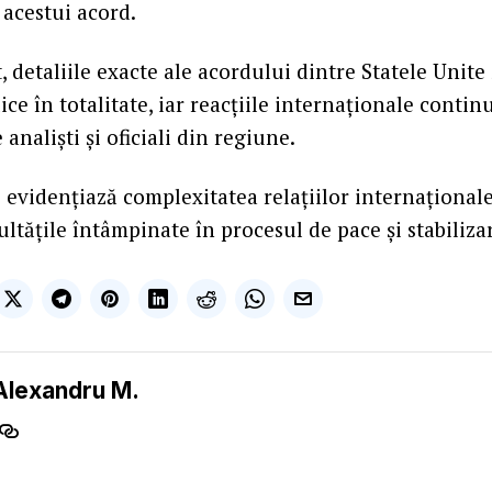
acestui acord.
 detaliile exacte ale acordului dintre Statele Unite 
ice în totalitate, iar reacţiile internaţionale continu
analişti şi oficiali din regiune.
e evidenţiază complexitatea relaţiilor internaţional
cultăţile întâmpinate în procesul de pace şi stabiliza
Alexandru M.