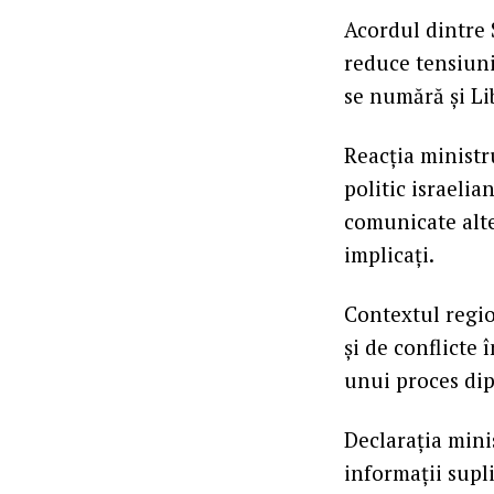
Acordul dintre 
reduce tensiuni
se numără şi Li
Reacţia ministru
politic israelia
comunicate alte 
implicaţi.
Contextul regio
şi de conflicte 
unui proces dip
Declaraţia minis
informaţii supl