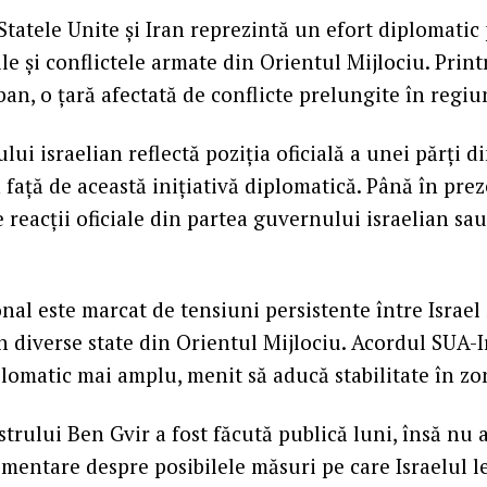
Statele Unite şi Iran reprezintă un efort diplomatic
le şi conflictele armate din Orientul Mijlociu. Print
ban, o ţară afectată de conflicte prelungite în regiu
lui israelian reflectă poziţia oficială a unei părţi d
n faţă de această iniţiativă diplomatică. Până în prez
reacţii oficiale din partea guvernului israelian sau 
nal este marcat de tensiuni persistente între Israel
în diverse state din Orientul Mijlociu. Acordul SUA-I
lomatic mai amplu, menit să aducă stabilitate în zo
trului Ben Gvir a fost făcută publică luni, însă nu a
imentare despre posibilele măsuri pe care Israelul l