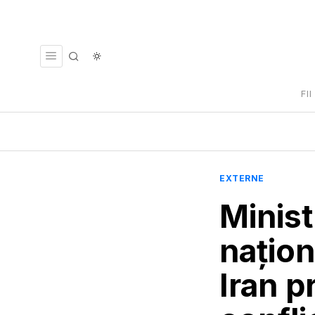
FI
EXTERNE
Ministr
naţion
Iran p