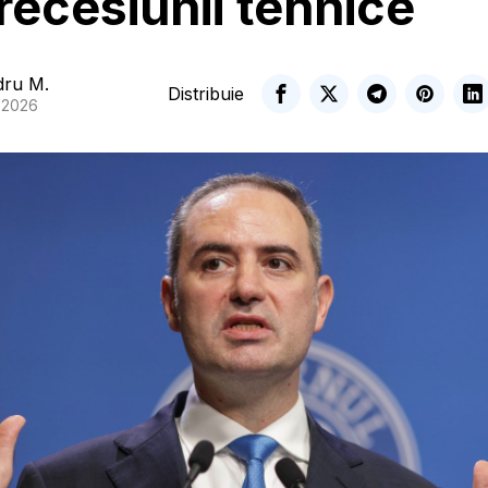
recesiunii tehnice
dru M.
Distribuie
, 2026