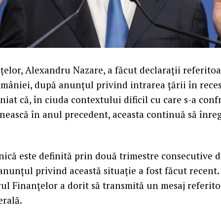
elor, Alexandru Nazare, a făcut declarații referitoar
âniei, după anunțul privind intrarea țării în rece
iniat că, în ciuda contextului dificil cu care s-a con
ească în anul precedent, aceasta continuă să înreg
ică este definită prin două trimestre consecutive d
nunțul privind această situație a fost făcut recent.
rul Finanțelor a dorit să transmită un mesaj referito
rală.