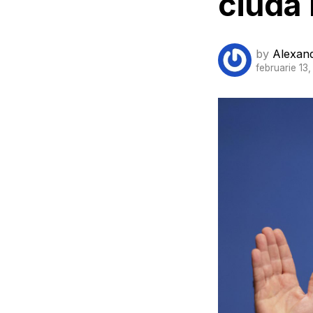
ciuda 
by
Alexan
februarie 13