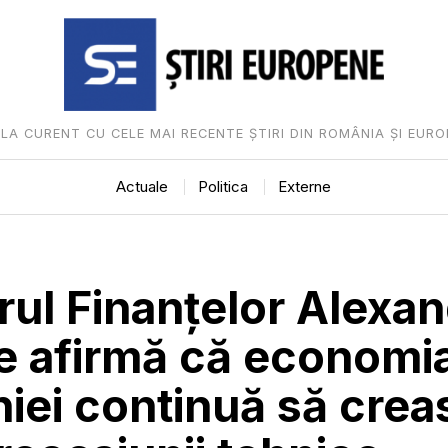
I LA CURENT CU CELE MAI RECENTE ȘTIRI DIN ROMÂNIA ȘI EURO
Actuale
Politica
Externe
rul Finanțelor Alexa
e afirmă că economi
ei continuă să creas