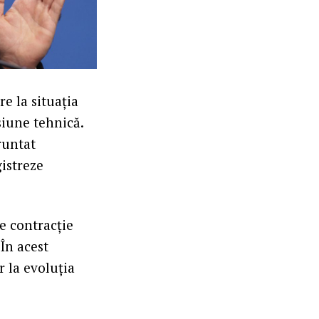
e la situația
siune tehnică.
fruntat
istreze
e contracție
 În acest
r la evoluția