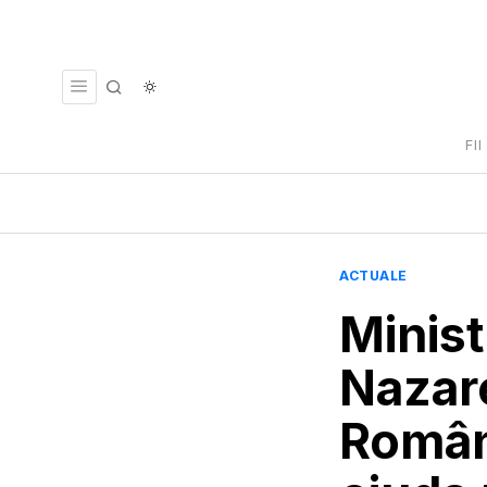
FI
ACTUALE
Minist
Nazar
Români