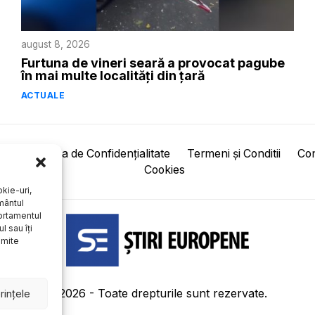
august 8, 2026
Furtuna de vineri seară a provocat pagube
în mai multe localități din țară
ACTUALE
pre
Politica de Confidențialitate
Termeni și Conditii
Con
Cookies
kie-uri,
mântul
ortamentul
l sau îți
umite
©
2026
- Toate drepturile sunt rezervate.
rințele