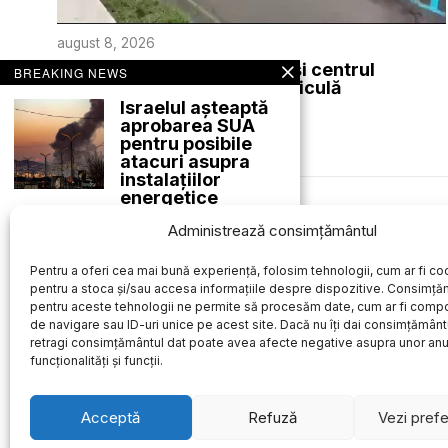
august 8, 2026
Furtuni puternice în vestul și centrul
BREAKING NEWS
României după valul de caniculă
Israelul așteaptă
ACTUALE
aprobarea SUA
pentru posibile
atacuri asupra
instalațiilor
energetice
iraniene
Des
Administrează consimțământul
Un oficial israelian de
rang înalt din domeniul
apărării a
Pentru a oferi cea mai bună experiență, folosim tehnologii, cum ar fi coo
pentru a stoca și/sau accesa informațiile despre dispozitive. Consimță
Dezbateri
pentru aceste tehnologii ne permite să procesăm date, cum ar fi comp
amânate la
de navigare sau ID-uri unice pe acest site. Dacă nu îți dai consimțământu
Primăria Capitalei
retragi consimțământul dat poate avea afecte negative asupra unor an
privind proiectul
funcționalități și funcții.
facturilor la apă
caldă și căldură
Marți, la Primăria Capitalei
Acceptă
Refuză
Vezi prefe
a avut loc o situație
tensionată