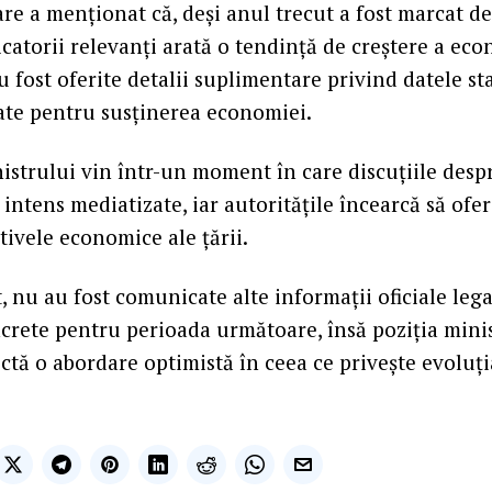
e a menționat că, deși anul trecut a fost marcat d
catorii relevanți arată o tendință de creștere a ec
 fost oferite detalii suplimentare privind datele sta
ate pentru susținerea economiei.
nistrului vin într-un moment în care discuțiile desp
ntens mediatizate, iar autoritățile încearcă să ofere
tivele economice ale țării.
, nu au fost comunicate alte informații oficiale lega
crete pentru perioada următoare, însă poziția mini
ectă o abordare optimistă în ceea ce privește evoluț