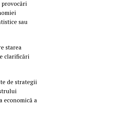
e provocări
onomiei
tistice sau
re starea
 clarificări
te de strategii
strului
ia economică a