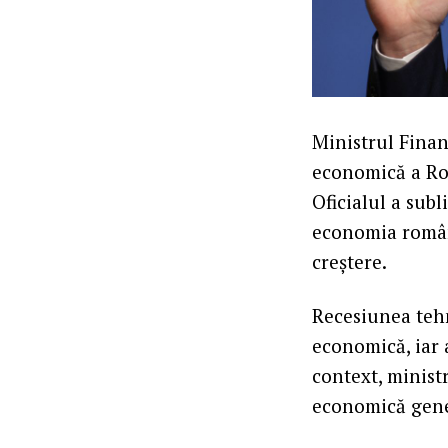
Ministrul Finanț
economică a Rom
Oficialul a subl
economia român
creștere.
Recesiunea tehn
economică, iar a
context, minist
economică gene