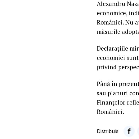
Alexandru Nazar
economice, indi
României. Nu au
măsurile adopt
Declarațiile mi
economiei sunt i
privind perspec
Până în prezent
sau planuri con
Finanțelor refl
României.
Distribuie