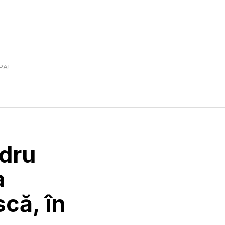
PA!
ndru
a
că, în