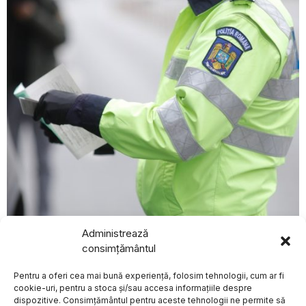
august 4, 2026
Administrează
BREAKING NEWS
Curtea de Apel București suspendă aplicarea măsurii
consimțământul
de suspendare a permisului pentru neplata amenzilor
Ursula von der Leyen
de circulație
Pentru a oferi cea mai bună experiență, folosim tehnologii, cum ar fi
și António Costa
ACTUALE
exprimă îngrijorare
cookie-uri, pentru a stoca și/sau accesa informațiile despre
față de loviturile din
dispozitive. Consimțământul pentru aceste tehnologii ne permite să