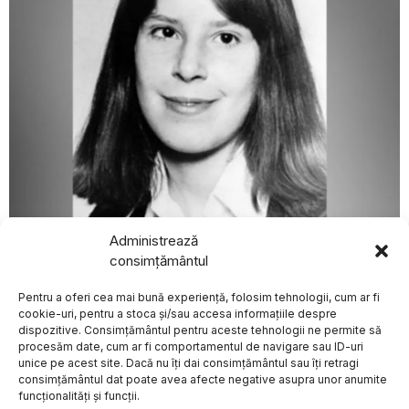
Administrează
august 4, 2026
consimțământul
Poliția britanică reia ancheta în cazul dispariției unei
adolescente după 47 de ani și solicită sprijinul publicului
BREAKING NEWS
Pentru a oferi cea mai bună experiență, folosim tehnologii, cum ar fi
EXTERNE
cookie-uri, pentru a stoca și/sau accesa informațiile despre
Telegram amendată
dispozitive. Consimțământul pentru aceste tehnologii ne permite să
cu 10,5 milioane de
procesăm date, cum ar fi comportamentul de navigare sau ID-uri
ruble de autoritățile
unice pe acest site. Dacă nu îți dai consimțământul sau îți retragi
ruse pentru ne-
Despre
Politica de Confidențialitate
Termeni și Conditii
Contact
consimțământul dat poate avea afecte negative asupra unor anumite
eliminarea
Cookies
conținutului interzis
funcționalități și funcții.