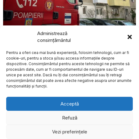
Administrează
august 8, 2026
consimțământul
BREAKING NEWS
O femeie a decedat în urma unui incendiu izbucnit într-
un apartament din Oradea
Pentru a oferi cea mai bună experiență, folosim tehnologii, cum ar fi
Președintele Ucrainei
ACTUALE
a discutat la Belgrad
cookie-uri, pentru a stoca și/sau accesa informațiile despre
despre scepticismul
dispozitive. Consimțământul pentru aceste tehnologii ne permite să
Serbiei privind
procesăm date, cum ar fi comportamentul de navigare sau ID-uri
aderarea la UE
unice pe acest site. Dacă nu îți dai consimțământul sau îți retragi
Despre
Politica de Confidențialitate
Termeni și Conditii
Contact
Președintele Ucrainei a
consimțământul dat poate avea afecte negative asupra unor anumite
Cookies
efectuat vineri seara
funcționalități și funcții.
prima sa vizită oficială
Fost pilot Air Canada
acuzat de operare
Acceptă
fără licență timp de
mai mulți ani, anunță
autoritățile
Refuză
canadiene
Autoritățile canadiene au
Vezi preferințele
©
2026
- Toate drepturile sunt rezervate.
anunțat punerea sub
acuzare a unui fost