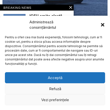
BREAKING NEWS
IGSU emite alertă
extremă pentru
Administrează
populația din nordul
august 9, 2026
județului Tulcea
consimțământul
privind posibila
Iranul anunță progrese în negocierile cu Omanul privind
cădere a unor
controlul Strâmtorii Ormuz
Pentru a oferi cea mai bună experiență, folosim tehnologii, cum ar fi
obiecte din spațiul
EXTERNE
aerian
cookie-uri, pentru a stoca și/sau accesa informațiile despre
dispozitive. Consimțământul pentru aceste tehnologii ne permite să
Inspectoratul General
procesăm date, cum ar fi comportamentul de navigare sau ID-uri
pentru Situaţii de Urgenţă
(IGSU) a transmis, marţi,
unice pe acest site. Dacă nu îți dai consimțământul sau îți retragi
Despre
Politica de Confidențialitate
Termeni și Conditii
Contact
consimțământul dat poate avea afecte negative asupra unor anumite
Cookies
Polonia va interzice
funcționalități și funcții.
utilizarea
telefoanelor mobile
în școli pentru elevii
sub 16 ani și va
Acceptă
introduce reguli
stricte privind
accesul la materiale
Refuză
pornografice
Guvernul Poloniei a
Vezi preferințele
©
2026
- Toate drepturile sunt rezervate.
anunțat o serie de măsuri
menite să