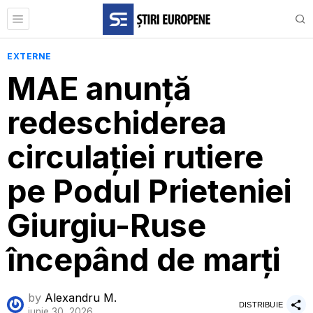
EXTERNE
MAE anunță
redeschiderea
circulației rutiere
pe Podul Prieteniei
Giurgiu-Ruse
începând de marți
by
Alexandru M.
DISTRIBUIE
iunie 30, 2026