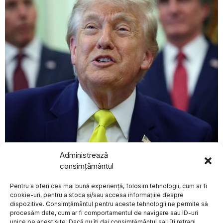
august 7, 2026
Administrează
Donald Trump și-a exprimat sprijinul pentru
consimțământul
BREAKING NEWS
vicepreședintele JD Vance în alegerile prezidențiale din
2028, conform The Washington Post
Pentru a oferi cea mai bună experiență, folosim tehnologii, cum ar fi
România găzduiește
EXTERNE
pentru a patra oară
cookie-uri, pentru a stoca și/sau accesa informațiile despre
Summitul B9, cu
dispozitive. Consimțământul pentru aceste tehnologii ne permite să
Nicușor Dan și Karol
procesăm date, cum ar fi comportamentul de navigare sau ID-uri
Nawrocki la
unice pe acest site. Dacă nu îți dai consimțământul sau îți retragi