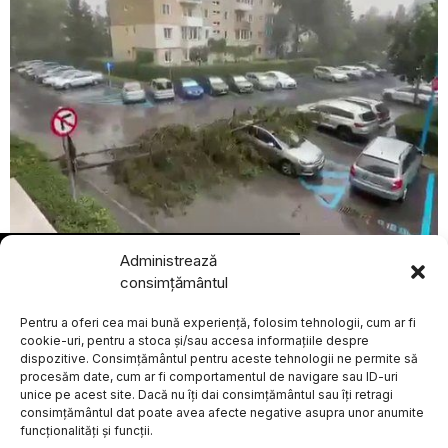
BREAKING NEWS
Administrează
august 8, 2026
Ministerul de Externe
consimțământul
indian convoacă
Furtuni puternice în vestul și centrul României după valul
ambasadorul Iranului
de caniculă
Pentru a oferi cea mai bună experiență, folosim tehnologii, cum ar fi
după incidente cu
ACTUALE
nave indiene în
cookie-uri, pentru a stoca și/sau accesa informațiile despre
Strâmtoarea Ormuz
dispozitive. Consimțământul pentru aceste tehnologii ne permite să
Ministerul de Externe al
procesăm date, cum ar fi comportamentul de navigare sau ID-uri
Indiei a convocat
unice pe acest site. Dacă nu îți dai consimțământul sau îți retragi
Despre
Politica de Confidențialitate
Termeni și Conditii
Contact
sâmbătă ambasadorul
consimțământul dat poate avea afecte negative asupra unor anumite
Cookies
Iranului
funcționalități și funcții.