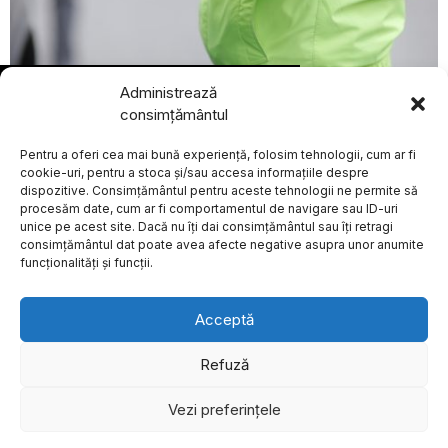
BREAKING NEWS
august 4, 2026
Administrează
PNL susține
Curtea de Apel București suspendă aplicarea măsurii
consimțământul
stabilitatea
de suspendare a permisului pentru neplata amenzilor
guvernamentală și
de circulație
Pentru a oferi cea mai bună experiență, folosim tehnologii, cum ar fi
Guvernul condus de
ACTUALE
Ilie Bolojan, conform
cookie-uri, pentru a stoca și/sau accesa informațiile despre
unei rezoluții
dispozitive. Consimțământul pentru aceste tehnologii ne permite să
adoptate de Biroul
procesăm date, cum ar fi comportamentul de navigare sau ID-uri
Politic Național
unice pe acest site. Dacă nu îți dai consimțământul sau îți retragi
Despre
Politica de Confidențialitate
Termeni și Conditii
Contact
Biroul Politic Național al
consimțământul dat poate avea afecte negative asupra unor anumite
Cookies
Partidului Național Liberal
funcționalități și funcții.
(PNL) a adoptat,
Ministerul Apărării:
Drona căzută pe un
Acceptă
bloc din Galați este o
dronă kamikaze de
fabricație rusească
Refuză
Ministerul Apărării a
transmis, duminică seară,
Vezi preferințele
©
2026
- Toate drepturile sunt rezervate.
informații oficiale
referitoare la