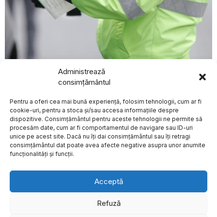
august 4, 2026
Administrează
BREAKING NEWS
Curtea de Apel București suspendă aplicarea măsurii
consimțământul
Radu Miruț infirmă
de suspendare a permisului pentru neplata amenzilor
zvonurile privind
de circulație
Pentru a oferi cea mai bună experiență, folosim tehnologii, cum ar fi
proveniența dronei
ACTUALE
căzute în Galați
cookie-uri, pentru a stoca și/sau accesa informațiile despre
dispozitive. Consimțământul pentru aceste tehnologii ne permite să
Radu Miruț a făcut
declarații referitoare la
procesăm date, cum ar fi comportamentul de navigare sau ID-uri
dezinformările apărute în
unice pe acest site. Dacă nu îți dai consimțământul sau îți retragi
Despre
Politica de Confidențialitate
Termeni și Conditii
Contact
consimțământul dat poate avea afecte negative asupra unor anumite
Cookies
Șeful Agenției
funcționalități și funcții.
Internaționale pentru
Energie: Criza
energetică generată
de războiul din
Acceptă
Orientul Mijlociu este
cea mai gravă din
istorie
Refuză
Fatih Birol, directorul