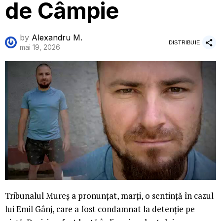
de Câmpie
by
Alexandru M.
DISTRIBUIE
mai 19, 2026
Tribunalul Mureș a pronunțat, marți, o sentință în cazul
lui Emil Gânj, care a fost condamnat la detenție pe