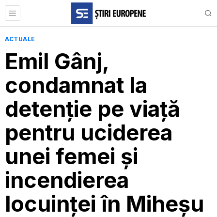
ACTUALE
Emil Gânj,
condamnat la
detenție pe viață
pentru uciderea
unei femei și
incendierea
locuinței în Miheșu