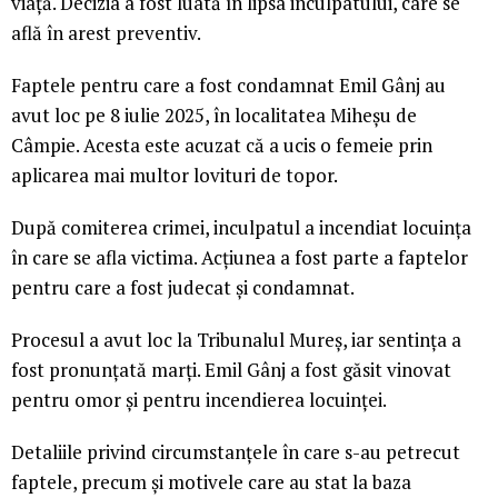
viață. Decizia a fost luată în lipsa inculpatului, care se
află în arest preventiv.
Faptele pentru care a fost condamnat Emil Gânj au
avut loc pe 8 iulie 2025, în localitatea Miheșu de
Câmpie. Acesta este acuzat că a ucis o femeie prin
aplicarea mai multor lovituri de topor.
După comiterea crimei, inculpatul a incendiat locuința
în care se afla victima. Acțiunea a fost parte a faptelor
pentru care a fost judecat și condamnat.
Procesul a avut loc la Tribunalul Mureș, iar sentința a
fost pronunțată marți. Emil Gânj a fost găsit vinovat
pentru omor și pentru incendierea locuinței.
Detaliile privind circumstanțele în care s-au petrecut
faptele, precum și motivele care au stat la baza