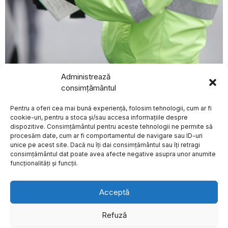
august 4, 2026
Administrează
Curtea de Apel București suspendă aplicarea măsurii
consimțământul
BREAKING NEWS
de suspendare a permisului pentru neplata amenzilor
de circulație
Pentru a oferi cea mai bună experiență, folosim tehnologii, cum ar fi
Autoritățile spaniole
ACTUALE
se pregătesc pentru
cookie-uri, pentru a stoca și/sau accesa informațiile despre
sosirea pasagerilor
dispozitive. Consimțământul pentru aceste tehnologii ne permite să
și echipajului navei de
procesăm date, cum ar fi comportamentul de navigare sau ID-uri
croazieră cu focar de
unice pe acest site. Dacă nu îți dai consimțământul sau îți retragi
hantavirus
Despre
Politica de Confidențialitate
Termeni și Conditii
Contact
consimțământul dat poate avea afecte negative asupra unor anumite
Cookies
Autoritățile spaniole au
funcționalități și funcții.
anunțat că se pregătesc
să primească aproape
Instanța din Italia
Acceptă
decide că hotelierii
nu sunt obligați să
ofere apă de la
Refuză
robinet clienților