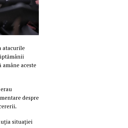
 atacurile
săptămânii
 să amâne aceste
 erau
limentare despre
ererii.
uția situației