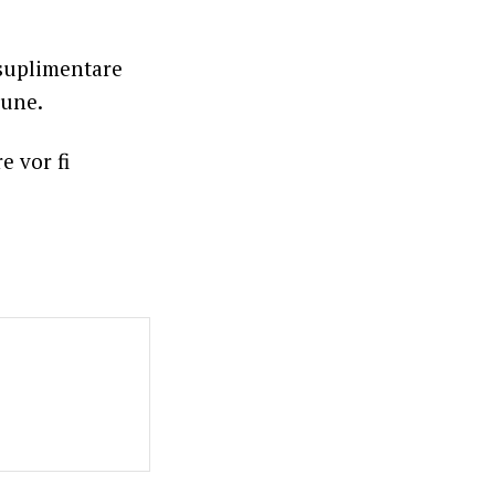
 suplimentare
iune.
e vor fi