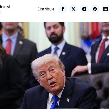
dru M.
Distribuie
6