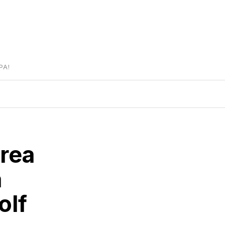
PA!
rea
a
olf