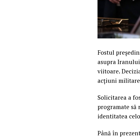
Fostul președi
asupra Iranului
viitoare. Decizi
acțiuni militare
Solicitarea a f
programate să r
identitatea celo
Până în prezent