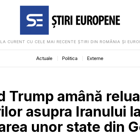
I LA CURENT CU CELE MAI RECENTE ȘTIRI DIN ROMÂNIA ȘI EURO
Actuale
Politica
Externe
d Trump amână relua
ilor asupra Iranului l
tarea unor state din G