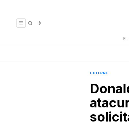
FI
EXTERNE
Donal
atacur
solici