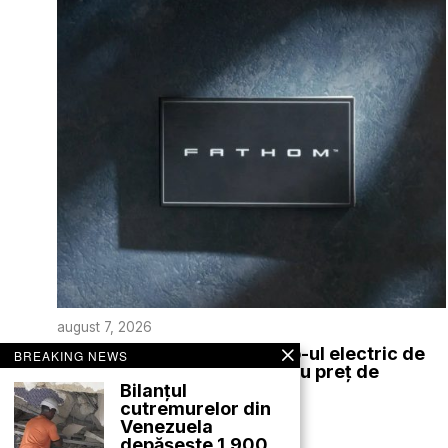
august 7, 2026
Ford Motor lansează pickup-ul electric de
BREAKING NEWS
dimensiuni medii Fathom, cu preț de
pornire de 28.350 de dolari
Bilanțul
cutremurelor din
EXTERNE
Venezuela
depășește 1.900