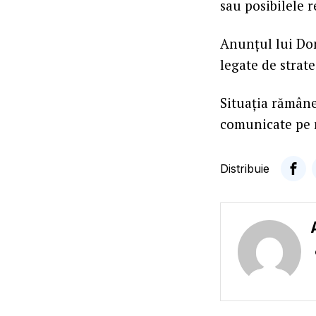
sau posibilele re
Anunțul lui Don
legate de strat
Situația rămâne
comunicate pe m
Distribuie