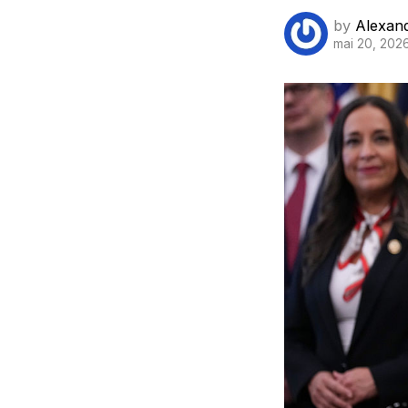
by
Alexan
mai 20, 202