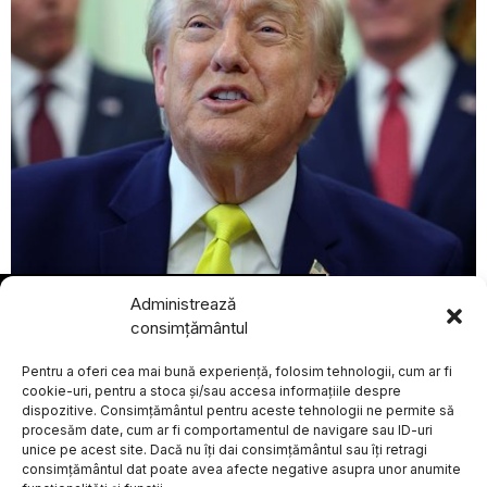
BREAKING NEWS
august 7, 2026
Administrează
Donald Trump
Donald Trump și-a exprimat sprijinul pentru
consimțământul
avertizează asupra
vicepreședintele JD Vance în alegerile prezidențiale din
consecințelor
2028, conform The Washington Post
Pentru a oferi cea mai bună experiență, folosim tehnologii, cum ar fi
militare în cazul în
EXTERNE
care Iranul minează
cookie-uri, pentru a stoca și/sau accesa informațiile despre
strâmtoarea Ormuz
dispozitive. Consimțământul pentru aceste tehnologii ne permite să
Președintele american
procesăm date, cum ar fi comportamentul de navigare sau ID-uri
Donald Trump a emis
unice pe acest site. Dacă nu îți dai consimțământul sau îți retragi
Despre
Politica de Confidențialitate
Termeni și Conditii
Contact
marți un avertisment
consimțământul dat poate avea afecte negative asupra unor anumite
Cookies
referitor