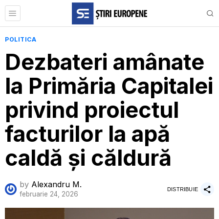
POLITICA
Dezbateri amânate
la Primăria Capitalei
privind proiectul
facturilor la apă
caldă și căldură
by
Alexandru M.
DISTRIBUIE
februarie 24, 2026