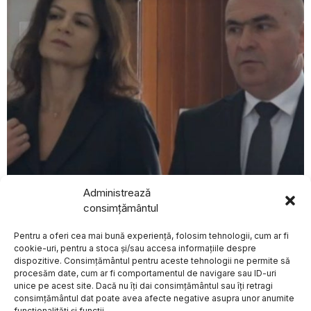
Administrează
august 6, 2026
consimțământul
BREAKING NEWS
Ilie Bolojan, întrebat despre publicarea declarației de
avere a partenerei sale de viață
Pentru a oferi cea mai bună experiență, folosim tehnologii, cum ar fi
Incendii de vegetație
POLITICA
afectează peste
cookie-uri, pentru a stoca și/sau accesa informațiile despre
1.300 de hectare în
dispozitive. Consimțământul pentru aceste tehnologii ne permite să
nord-estul Spaniei în
procesăm date, cum ar fi comportamentul de navigare sau ID-uri
contextul caniculei
unice pe acest site. Dacă nu îți dai consimțământul sau îți retragi
Despre
Politica de Confidențialitate
Termeni și Conditii
Contact
Spania se confruntă în
consimțământul dat poate avea afecte negative asupra unor anumite
Cookies
această perioadă cu
funcționalități și funcții.