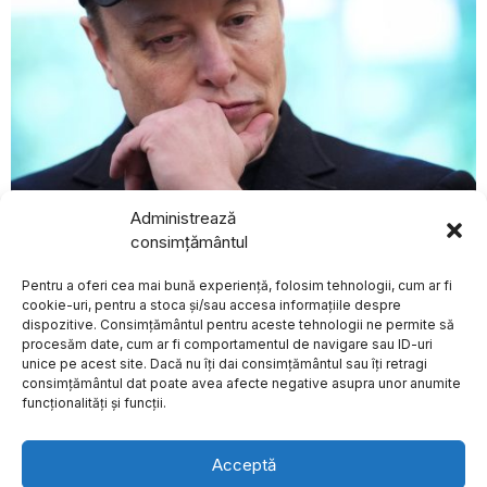
Administrează
august 8, 2026
consimțământul
Elon Musk nu permite utilizarea rețelei Starlink pentru
atacuri asupra teritoriului rus, conform „The Atlantic”
BREAKING NEWS
Pentru a oferi cea mai bună experiență, folosim tehnologii, cum ar fi
EXTERNE
cookie-uri, pentru a stoca și/sau accesa informațiile despre
Creștere a numărului
dispozitive. Consimțământul pentru aceste tehnologii ne permite să
de adolescenți care
procesăm date, cum ar fi comportamentul de navigare sau ID-uri
fug de acasă,
unice pe acest site. Dacă nu îți dai consimțământul sau îți retragi
conform datelor
Despre
Politica de Confidențialitate
Termeni și Conditii
Contact
consimțământul dat poate avea afecte negative asupra unor anumite
oficiale
Cookies
funcționalități și funcții.
Numărul adolescenților
care fug de acasă a
înregistrat o creștere
Acceptă
Coaliția de guvernare