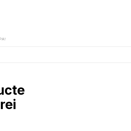
PA!
ructe
rei