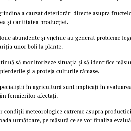
grindina a cauzat deteriorări directe asupra fructelo
ea și cantitatea producției.
oile abundente și vijeliile au generat probleme lega
riția unor boli la plante.
ntinuă să monitorizeze situația și să identifice măsu
pierderile și a proteja culturile rămase.
specialiștii în agricultură sunt implicați în evaluarea
jin fermierilor afectați.
r condiții meteorologice extreme asupra producției 
ioada următoare, pe măsură ce se vor finaliza evaluă