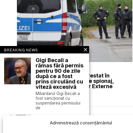
BREAKING NEWS
Gigi Becali a
rămas fără permis
august 7, 2026
pentru 90 de zile
Un cetățean român a fost arestat în
după ce a fost
Germania pentru acuzații de spionaj,
prins circulând cu
anunță Ministerul Afacerilor Externe
viteză excesivă
Miliardarul Gigi Becali a
ACTUALE
fost sancționat cu
suspendarea permisului
de
Blocul Național
Des
Sindical critică
Administrează consimțământul
utilizarea testelor