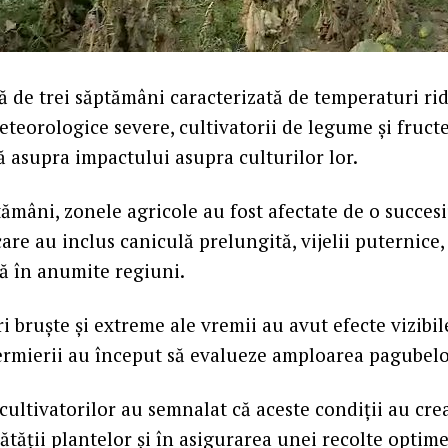
 de trei săptămâni caracterizată de temperaturi rid
eorologice severe, cultivatorii de legume și fructe 
ră asupra impactului asupra culturilor lor.
tămâni, zonele agricole au fost afectate de o succes
care au inclus caniculă prelungită, vijelii puternice
nă în anumite regiuni.
i bruște și extreme ale vremii au avut efecte vizibi
 fermierii au început să evalueze amploarea pagubelo
ultivatorilor au semnalat că aceste condiții au creat
tății plantelor și în asigurarea unei recolte optime