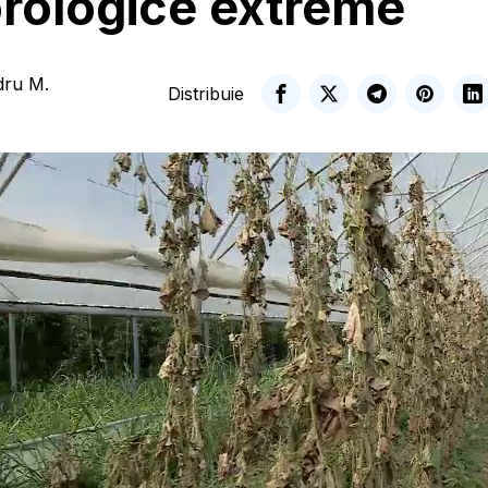
rologice extreme
dru M.
Distribuie