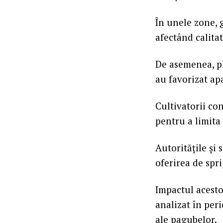
În unele zone, 
afectând calitat
De asemenea, pl
au favorizat apa
Cultivatorii co
pentru a limita 
Autoritățile și 
oferirea de spri
Impactul acesto
analizat în per
ale pagubelor.