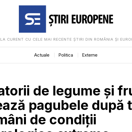
I LA CURENT CU CELE MAI RECENTE ȘTIRI DIN ROMÂNIA ȘI EURO
Actuale
Politica
Externe
atorii de legume și f
ează pagubele după t
âni de condiții