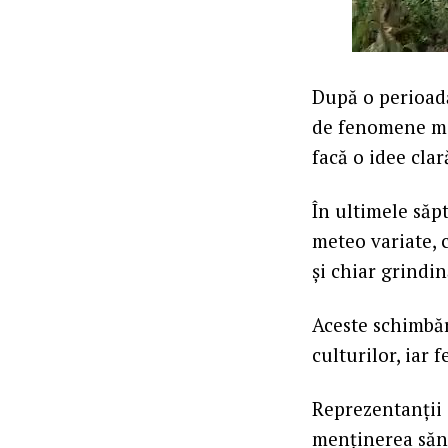
După o perioadă
de fenomene met
facă o idee cla
În ultimele săp
meteo variate, 
și chiar grindi
Aceste schimbăr
culturilor, iar
Reprezentanții c
menținerea sănă