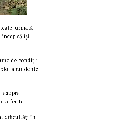
icate, urmată
încep să își
iune de condiții
, ploi abundente
le asupra
r suferite.
 dificultăți în
.