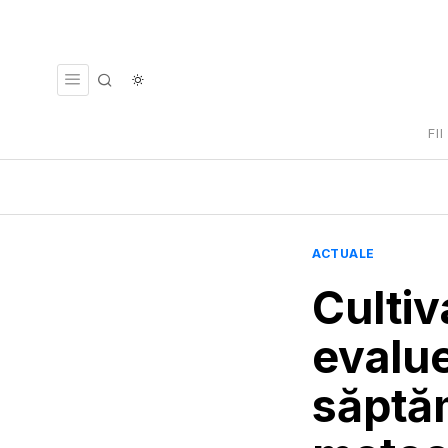
FI
ACTUALE
Cultiv
evalu
săptăm