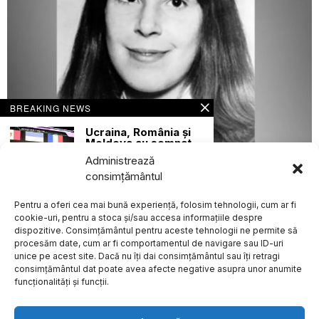
BREAKING NEWS
Ucraina, România și
Moldova au semnat
un Memorandum de
Administrează
Înțelegere trilateral
august 4, 2026
în domeniul
consimțământul
securității
Poliția britanică reia ancheta în cazul dispariției unei
cibernetice la
adolescente după 47 de ani și solicită sprijinul publicului
Pentru a oferi cea mai bună experiență, folosim tehnologii, cum ar fi
Forumul Internațional
EXTERNE
de Reziliență
cookie-uri, pentru a stoca și/sau accesa informațiile despre
Cibernetică de la
dispozitive. Consimțământul pentru aceste tehnologii ne permite să
Kiev
procesăm date, cum ar fi comportamentul de navigare sau ID-uri
În cadrul Forumului
unice pe acest site. Dacă nu îți dai consimțământul sau îți retragi
Despre
Politica de Confidențialitate
Termeni și Conditii
Contact
Internațional de Reziliență
consimțământul dat poate avea afecte negative asupra unor anumite
Cookies
Cibernetică, care a avut
funcționalități și funcții.
Donald Trump revocă
decizia de retragere