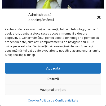
august 7, 2026
Administrează
Donald Trump și-a exprimat sprijinul pentru
consimțământul
vicepreședintele JD Vance în alegerile prezidențiale din
BREAKING NEWS
2028, conform The Washington Post
Pentru a oferi cea mai bună experiență, folosim tehnologii, cum ar fi
EXTERNE
Un proiectil a căzut în
cookie-uri, pentru a stoca și/sau accesa informațiile despre
cartierul evreiesc din
dispozitive. Consimțământul pentru aceste tehnologii ne permite să
Orașul Vechi al
procesăm date, cum ar fi comportamentul de navigare sau ID-uri
Ierusalimului, în
unice pe acest site. Dacă nu îți dai consimțământul sau îți retragi
apropierea locurilor
Despre
Politica de Confidențialitate
Termeni și Conditii
Contact
consimțământul dat poate avea afecte negative asupra unor anumite
sfinte
Cookies
funcționalități și funcții.
Un proiectil, considerat a
fi probabil un fragment de
rachetă
Acceptă
Un bărbat de 71 de
ani a murit după ce
mașina sa a fost
Refuză
lovită de tren în Timiș
Un accident grav a avut
Vezi preferințele
©
2026
- Toate drepturile sunt rezervate.
loc luni dimineață într-o
localitate
Cookies
Politica de Confidențialitate