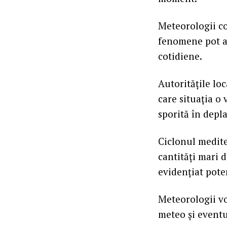
Meteorologii co
fenomene pot av
cotidiene.
Autoritățile loc
care situația 
sporită în depla
Ciclonul medit
cantități mari d
evidențiat pote
Meteorologii vo
meteo și eventu