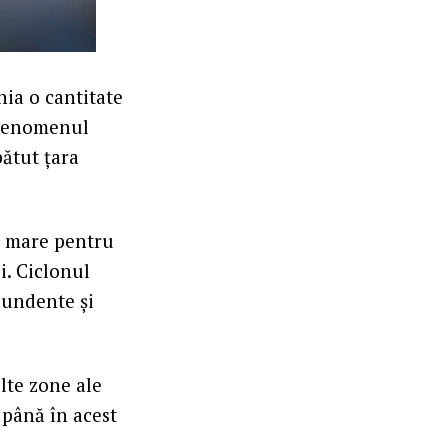
ia o cantitate
 Fenomenul
ătut țara
de mare pentru
i. Ciclonul
bundente și
lte zone ale
 până în acest