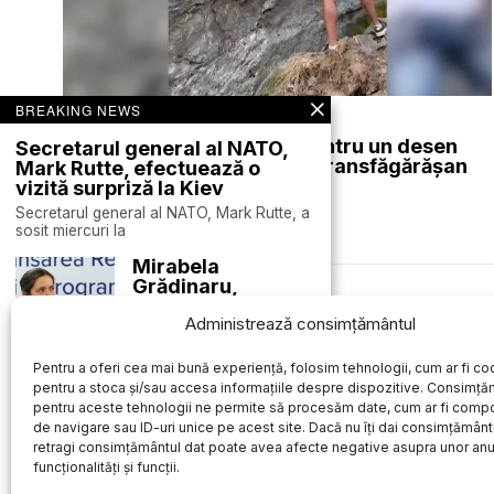
BREAKING NEWS
august 6, 2026
Un bărbat riscă amendă pentru un desen
Secretarul general al NATO,
realizat pe stâncile de pe Transfăgărășan
Mark Rutte, efectuează o
vizită surpriză la Kiev
ACTUALE
Secretarul general al NATO, Mark Rutte, a
sosit miercuri la
Mirabela
Grădinaru,
partenera
Des
Administrează consimțământul
președintelui
Nicușor Dan, va
participa la o
Pentru a oferi cea mai bună experiență, folosim tehnologii, cum ar fi coo
masă rotundă
pentru a stoca și/sau accesa informațiile despre dispozitive. Consimță
dedicată adicțiilor
pentru aceste tehnologii ne permite să procesăm date, cum ar fi comp
în cadrul
de navigare sau ID-uri unice pe acest site. Dacă nu îți dai consimțământu
proiectului
retragi consimțământul dat poate avea afecte negative asupra unor an
„România în
funcționalități și funcții.
Lumină”