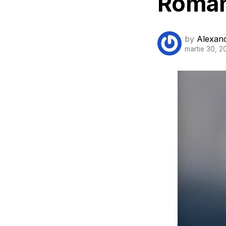
Român
by
Alexan
martie 30, 2