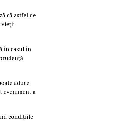
ă că astfel de
vieții
ă în cazul în
 prudență
poate aduce
est eveniment a
nd condițiile