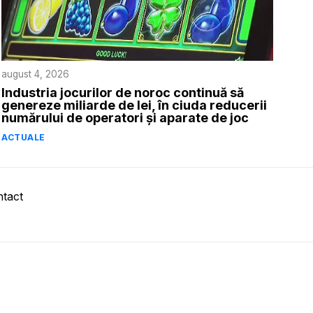
august 4, 2026
Industria jocurilor de noroc continuă să
genereze miliarde de lei, în ciuda reducerii
numărului de operatori și aparate de joc
ACTUALE
tact