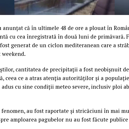
 anunțat că în ultimele 48 de ore a plouat în Român
ntă cu cea înregistrată în două luni de primăvară.
fost generat de un ciclon mediteranean care a străb
t weekend.
iștilor, cantitatea de precipitații a fost neobișnuit 
, ceea ce a atras atenția autorităților și a populație
adus cu sine condiții meteo severe, inclusiv ploi a
 fenomen, au fost raportate și stricăciuni în mai mu
despre amploarea pagubelor nu au fost făcute publice