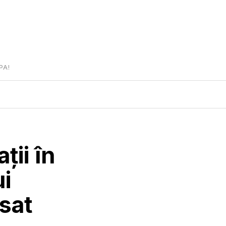
PA!
ții în
ui
sat