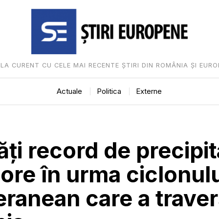
I LA CURENT CU CELE MAI RECENTE ȘTIRI DIN ROMÂNIA ȘI EURO
Actuale
Politica
Externe
ăți record de precipita
ore în urma ciclonul
ranean care a traver