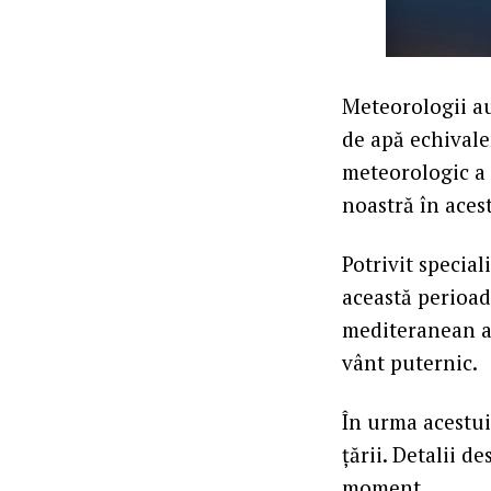
Meteorologii au
de apă echivale
meteorologic a 
noastră în aces
Potrivit special
această perioadă
mediteranean a 
vânt puternic.
În urma acestui
țării. Detalii 
moment.