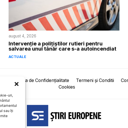
august 4, 2026
Intervenție a polițiștilor rutieri pentru
salvarea unui tânăr care s-a autoincendiat
ACTUALE
pre
Politica de Confidențialitate
Termeni și Conditii
Con
Cookies
kie-uri,
mântul
ortamentul
l sau îți
umite