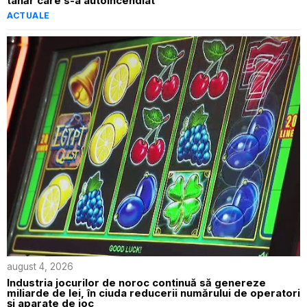
tânăr care s-a autoincendiat
ACTUALE
august 4, 2026
Industria jocurilor de noroc continuă să genereze
miliarde de lei, în ciuda reducerii numărului de operatori
și aparate de joc