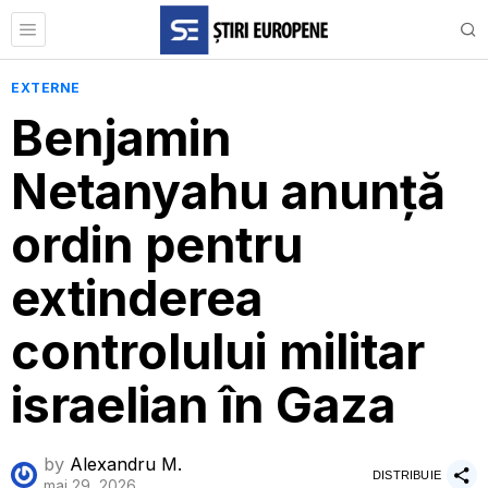
EXTERNE
Benjamin
Netanyahu anunță
ordin pentru
extinderea
controlului militar
israelian în Gaza
by
Alexandru M.
DISTRIBUIE
mai 29, 2026