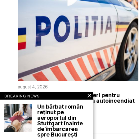
august 4, 2026
Intervenție a polițiștilor rutieri pentru
BREAKING NEWS
salvarea unui tânăr care s-a autoincendiat
Un bărbat român
ACTUALE
reținut pe
aeroportul din
Stuttgart înainte
de îmbarcarea
spre București