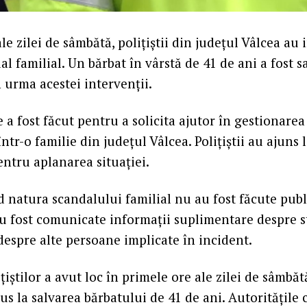
le zilei de sâmbătă, polițiștii din județul Vâlcea au 
l familial. Un bărbat în vârstă de 41 de ani a fost s
n urma acestei intervenții.
e a fost făcut pentru a solicita ajutor în gestionarea
într-o familie din județul Vâlcea. Polițiștii au ajuns l
entru aplanarea situației.
nd natura scandalului familial nu au fost făcute publ
u fost comunicate informații suplimentare despre s
despre alte persoane implicate în incident.
țiștilor a avut loc în primele ore ale zilei de sâmbăt
us la salvarea bărbatului de 41 de ani. Autoritățile