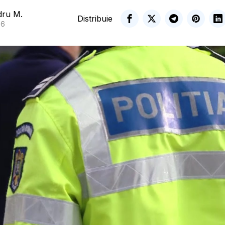
dru M.
Distribuie
26