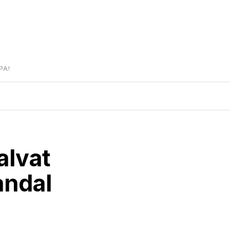
PA!
alvat
andal