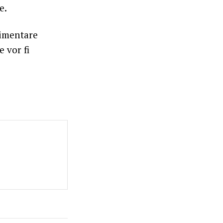
e.
limentare
e vor fi