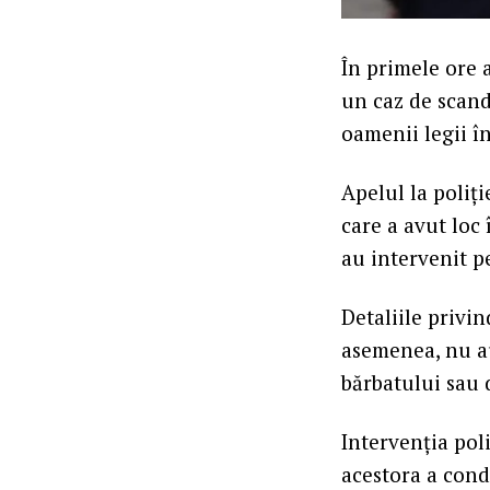
În primele ore a
un caz de scanda
oamenii legii î
Apelul la poliți
care a avut loc 
au intervenit p
Detaliile privi
asemenea, nu a
bărbatului sau 
Intervenția poli
acestora a cond