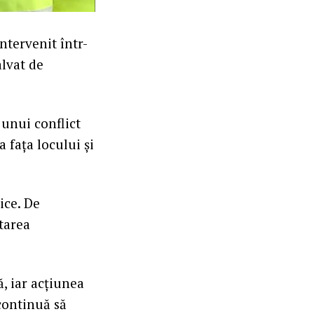
intervenit într-
alvat de
 unui conflict
a fața locului și
ice. De
tarea
ă, iar acțiunea
 continuă să