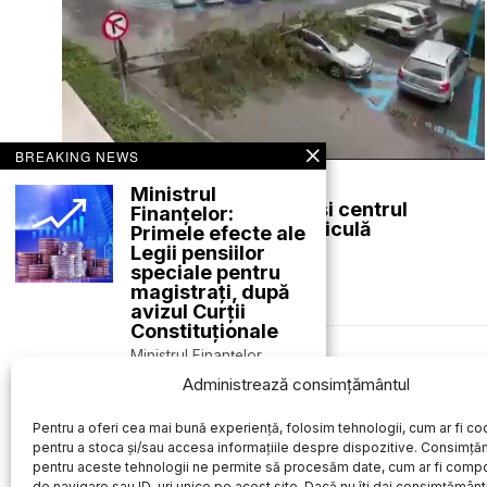
BREAKING NEWS
august 8, 2026
Ministrul
Furtuni puternice în vestul și centrul
Finanțelor:
României după valul de caniculă
Primele efecte ale
Legii pensiilor
ACTUALE
speciale pentru
magistrați, după
avizul Curții
Constituționale
Ministrul Finanțelor,
Des
Alexandru Nazare, a
Administrează consimțământul
declarat că România a
început
Pentru a oferi cea mai bună experiență, folosim tehnologii, cum ar fi coo
Vijelii puternice și
pentru a stoca și/sau accesa informațiile despre dispozitive. Consimță
ploi torențiale
pentru aceste tehnologii ne permite să procesăm date, cum ar fi comp
afectează mai
de navigare sau ID-uri unice pe acest site. Dacă nu îți dai consimțământu