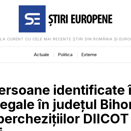
I LA CURENT CU CELE MAI RECENTE ȘTIRI DIN ROMÂNIA ȘI EURO
Actuale
Politica
Externe
rsoane identificate 
legale în județul Bihor
erchezițiilor DIICOT 