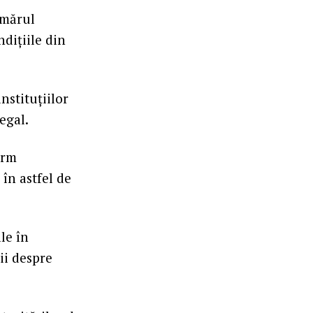
umărul
ndițiile din
nstituțiilor
egal.
orm
în astfel de
le în
lii despre