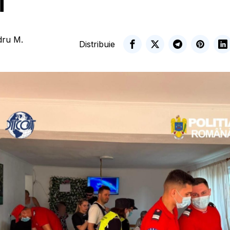
i
dru M.
Distribuie