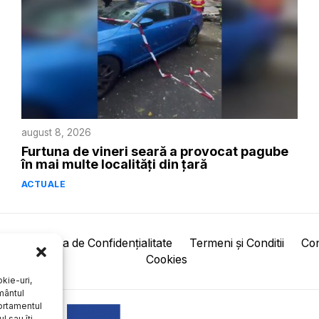
august 8, 2026
Furtuna de vineri seară a provocat pagube
în mai multe localități din țară
ACTUALE
pre
Politica de Confidențialitate
Termeni și Conditii
Con
Cookies
kie-uri,
mântul
ortamentul
l sau îți