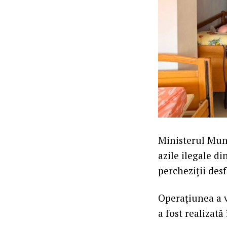
Ministerul Munc
azile ilegale di
percheziții desf
Operațiunea a vi
a fost realizată