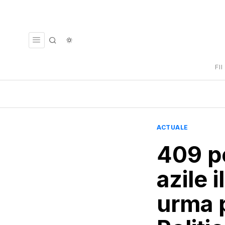
FI
ACTUALE
409 pe
azile i
urma p