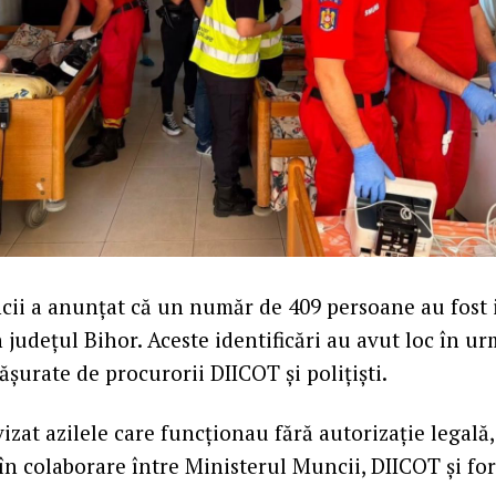
ii a anunțat că un număr de 409 persoane au fost i
n județul Bihor. Aceste identificări au avut loc în u
ășurate de procurorii DIICOT și polițiști.
zat azilele care funcționau fără autorizație legală,
 în colaborare între Ministerul Muncii, DIICOT și fo