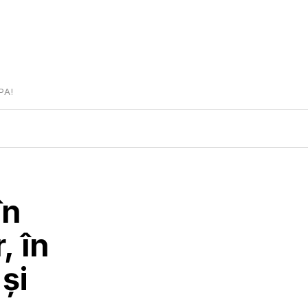
PA!
în
, în
și