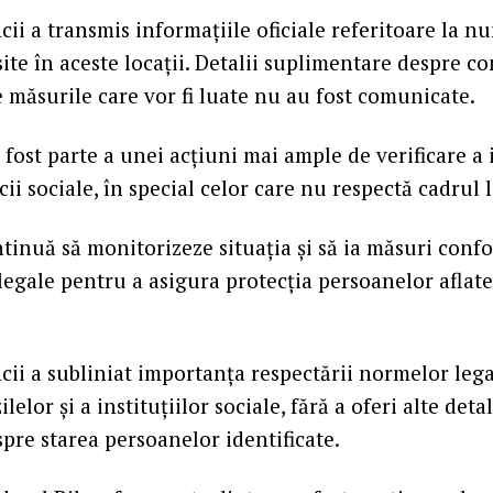
ii a transmis informațiile oficiale referitoare la n
te în aceste locații. Detalii suplimentare despre co
e măsurile care vor fi luate nu au fost comunicate.
 fost parte a unei acțiuni mai ample de verificare a i
cii sociale, în special celor care nu respectă cadrul l
ntinuă să monitorizeze situația și să ia măsuri conf
egale pentru a asigura protecția persoanelor aflate 
ii a subliniat importanța respectării normelor lega
lelor și a instituțiilor sociale, fără a oferi alte deta
pre starea persoanelor identificate.