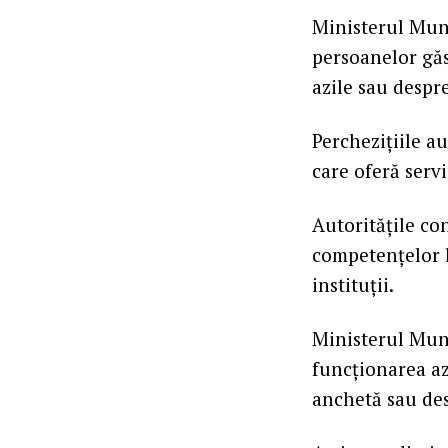
Ministerul Munc
persoanelor găsi
azile sau despr
Perchezițiile au
care oferă servi
Autoritățile co
competențelor l
instituții.
Ministerul Munc
funcționarea azi
anchetă sau des